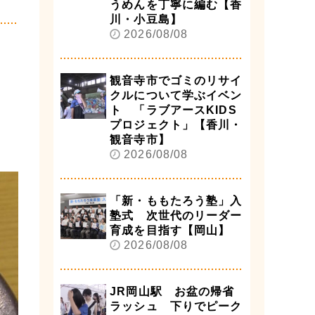
うめんを丁寧に編む【香
川・小豆島】
2026/08/08
観音寺市でゴミのリサイ
クルについて学ぶイベン
ト 「ラブアースKIDS
プロジェクト」【香川・
観音寺市】
2026/08/08
「新・ももたろう塾」入
塾式 次世代のリーダー
育成を目指す【岡山】
2026/08/08
JR岡山駅 お盆の帰省
ラッシュ 下りでピーク