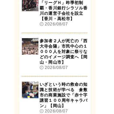
「リーグＨ」昨季初制
覇・香川銀行シラソル香
川の運営子会社を設立
【香川・高松市】
2026/08/07
参加者２人が死亡の「西
大寺会陽」市民中心の１
０００人を対象に祭りな
どのイメージ調査へ【岡
山・岡山市】
2026/08/07
いざという時の救命の知
識と技術が学べる 倉敷
市の商業施設で「赤十字
講習１００周年キャラバ
ン」【岡山】
2026/08/07