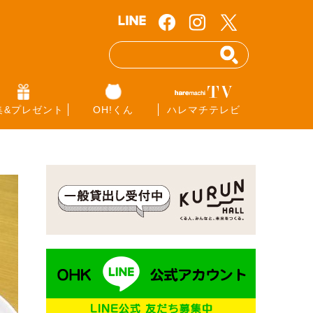
集&プレゼント
OH!くん
ハレマチテレビ