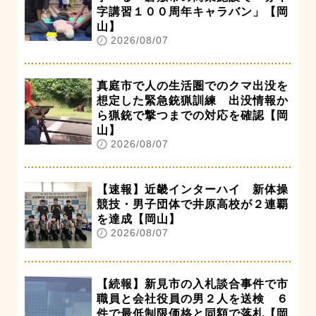
字講習１００周年キャラバン」【岡
山】
2026/08/07
真庭市で人の生活圏でのクマ出没を
想定した緊急銃猟訓練 出没情報か
ら猟銃で撃つまでの対応を確認【岡
山】
2026/08/07
【速報】近畿インターハイ 新体操
競技・男子団体で井原高校が２連覇
を達成【岡山】
2026/08/07
【続報】新見市の入札談合事件で市
職員と会社役員の男２人を送検 ６
件で最低制限価格と同額で落札【岡