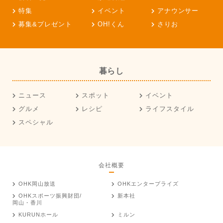
特集
イベント
アナウンサー
募集&プレゼント
OH!くん
さりお
暮らし
ニュース
スポット
イベント
グルメ
レシピ
ライフスタイル
スペシャル
会社概要
OHK岡山放送
OHKエンタープライズ
OHKスポーツ振興財団/
新本社
岡山・香川
KURUNホール
ミルン