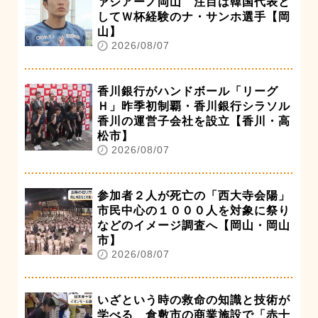
ァジアーノ岡山 注目は韓国代表と
してＷ杯経験のナ・サンホ選手【岡
山】
2026/08/07
香川銀行がハンドボール「リーグ
Ｈ」昨季初制覇・香川銀行シラソル
香川の運営子会社を設立【香川・高
松市】
2026/08/07
参加者２人が死亡の「西大寺会陽」
市民中心の１０００人を対象に祭り
などのイメージ調査へ【岡山・岡山
市】
2026/08/07
いざという時の救命の知識と技術が
学べる 倉敷市の商業施設で「赤十