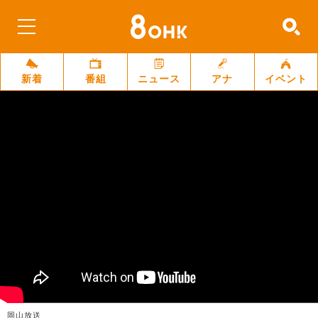
新着
番組
ニュース
アナ
イベント
岡山放送