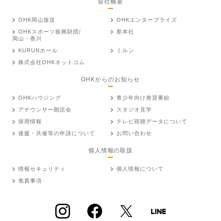
会社概要
OHK岡山放送
OHKエンタープライズ
OHKスポーツ振興財団/
新本社
岡山・香川
KURUNホール
ミルン
株式会社OHKネットコム
OHKからのお知らせ
OHKハウジング
青少年向け推奨番組
アナウンサー朗読会
スタジオ見学
採用情報
テレビ視聴データについて
後援・共催等の申請について
お問い合わせ
個人情報の取扱
情報セキュリティ
個人情報について
免責事項