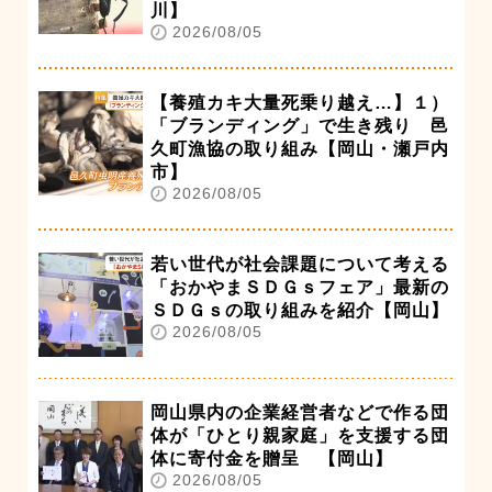
川】
2026/08/05
【養殖カキ大量死乗り越え…】１）
「ブランディング」で生き残り 邑
久町漁協の取り組み【岡山・瀬戸内
市】
2026/08/05
若い世代が社会課題について考える
「おかやまＳＤＧｓフェア」最新の
ＳＤＧｓの取り組みを紹介【岡山】
2026/08/05
岡山県内の企業経営者などで作る団
体が「ひとり親家庭」を支援する団
体に寄付金を贈呈 【岡山】
2026/08/05