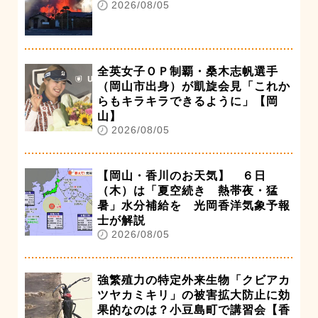
2026/08/05
全英女子ＯＰ制覇・桑木志帆選手
（岡山市出身）が凱旋会見「これか
らもキラキラできるように」【岡
山】
2026/08/05
【岡山・香川のお天気】 ６日
（木）は「夏空続き 熱帯夜・猛
暑」水分補給を 光岡香洋気象予報
士が解説
2026/08/05
強繁殖力の特定外来生物「クビアカ
ツヤカミキリ」の被害拡大防止に効
果的なのは？小豆島町で講習会【香