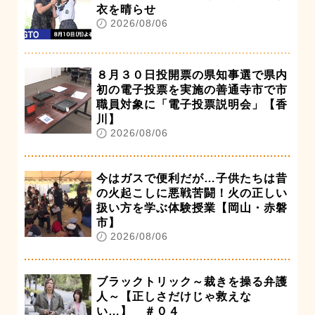
衣を晴らせ
2026/08/06
８月３０日投開票の県知事選で県内
初の電子投票を実施の善通寺市で市
職員対象に「電子投票説明会」【香
川】
2026/08/06
今はガスで便利だが…子供たちは昔
の火起こしに悪戦苦闘！火の正しい
扱い方を学ぶ体験授業【岡山・赤磐
市】
2026/08/06
ブラックトリック～裁きを操る弁護
人～【正しさだけじゃ救えな
い…】 ＃０４