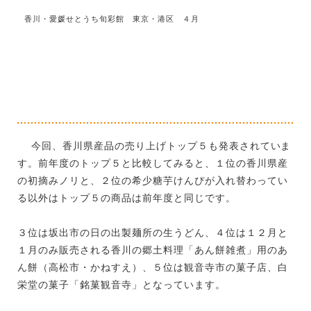
香川・愛媛せとうち旬彩館 東京・港区 ４月
今回、香川県産品の売り上げトップ５も発表されていま
す。前年度のトップ５と比較してみると、１位の香川県産
の初摘みノリと、２位の希少糖芋けんぴが入れ替わってい
る以外はトップ５の商品は前年度と同じです。
３位は坂出市の日の出製麺所の生うどん、４位は１２月と
１月のみ販売される香川の郷土料理「あん餅雑煮」用のあ
ん餅（高松市・かねすえ）、５位は観音寺市の菓子店、白
栄堂の菓子「銘菓観音寺」となっています。