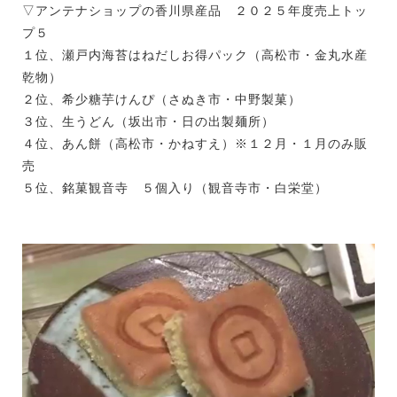
▽アンテナショップの香川県産品 ２０２５年度売上トッ
プ５
１位、瀬戸内海苔はねだしお得パック（高松市・金丸水産
乾物）
２位、希少糖芋けんぴ（さぬき市・中野製菓）
３位、生うどん（坂出市・日の出製麺所）
４位、あん餅（高松市・かねすえ）※１２月・１月のみ販
売
５位、銘菓観音寺 ５個入り（観音寺市・白栄堂）