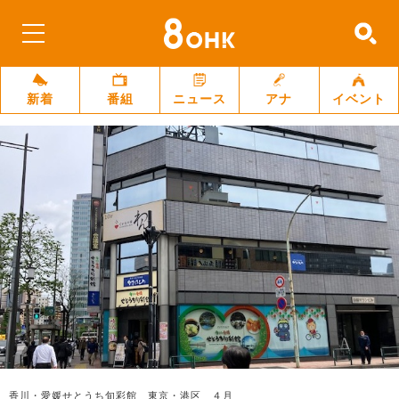
新着
番組
ニュース
アナ
イベント
香川・愛媛せとうち旬彩館 東京・港区 ４月