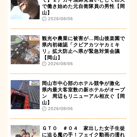
で働き始めた元自衛隊員の男性【岡
山】
2026/08/06
観光や農業に被害が…岡山後楽園で
県内初確認「クビアカツヤカミキ
リ」拡大防止へ県が緊急対策会議
【岡山】
2026/08/06
岡山市中心部のホテル競争が激化
県内最大客室数の新ホテルがオープ
ン 周辺もリニューアル相次ぐ【岡
山】
2026/08/06
ＧＴＯ ＃０４ 家出した女子生徒
に迫る魔の手！フェイク動画の濡れ