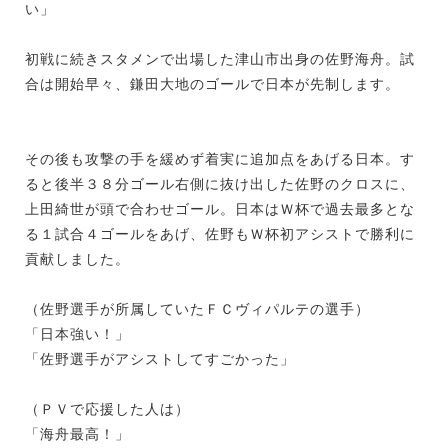
い」
初戦に続きスタメンで出場した津山市出身の佐野海舟。試
合は開始早々、鎌田大地のゴールで日本が先制します。
その後も攻撃の手を緩めず着実に追加点をあげる日本。す
ると後半３８分ゴール右側に抜け出した佐野のクロスに、
上田綺世が頭で合わせゴール。日本はＷ杯で過去最多とな
る１試合４ゴールをあげ、佐野もＷ杯初アシストで勝利に
貢献しました。
（佐野選手が所属していたＦＣヴィパルテの選手）
「日本強い！」
「佐野選手がアシストしてすごかった」
（ＰＶで応援した人は）
「海舟最高！」