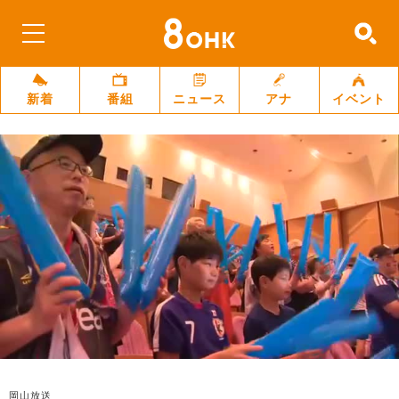
新着
番組
ニュース
アナ
イベント
岡山放送