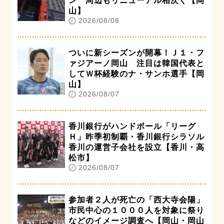
ン 周辺もリニューアル相次ぐ【岡
山】
2026/08/08
ついに新シーズンが開幕！Ｊ１・フ
ァジアーノ岡山 注目は韓国代表と
してＷ杯経験のナ・サンホ選手【岡
山】
2026/08/07
香川銀行がハンドボール「リーグ
Ｈ」昨季初制覇・香川銀行シラソル
香川の運営子会社を設立【香川・高
松市】
2026/08/07
参加者２人が死亡の「西大寺会陽」
市民中心の１０００人を対象に祭り
などのイメージ調査へ【岡山・岡山