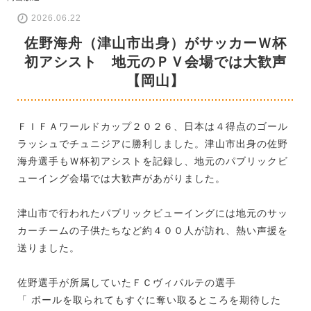
2026.06.22
佐野海舟（津山市出身）がサッカーＷ杯
初アシスト 地元のＰＶ会場では大歓声
【岡山】
ＦＩＦＡワールドカップ２０２６、日本は４得点のゴール
ラッシュでチュニジアに勝利しました。津山市出身の佐野
海舟選手もＷ杯初アシストを記録し、地元のパブリックビ
ューイング会場では大歓声があがりました。
津山市で行われたパブリックビューイングには地元のサッ
カーチームの子供たちなど約４００人が訪れ、熱い声援を
送りました。
佐野選手が所属していたＦＣヴィパルテの選手
「 ボールを取られてもすぐに奪い取るところを期待した