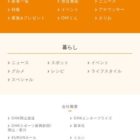
新着一覧
放送番組
ニュース
特集
イベント
アナウンサー
募集&プレゼント
OH!くん
さりお
暮らし
ニュース
スポット
イベント
グルメ
レシピ
ライフスタイル
スペシャル
会社概要
OHK岡山放送
OHKエンタープライズ
OHKスポーツ振興財団/
新本社
岡山・香川
KURUNホール
ミルン