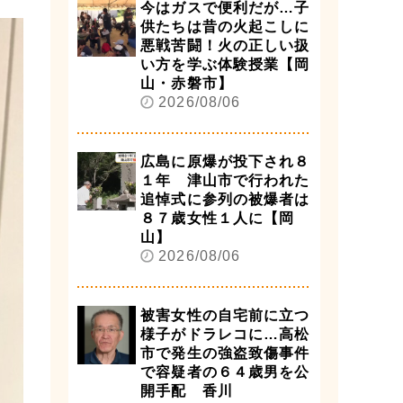
今はガスで便利だが…子
供たちは昔の火起こしに
悪戦苦闘！火の正しい扱
い方を学ぶ体験授業【岡
山・赤磐市】
2026/08/06
広島に原爆が投下され８
１年 津山市で行われた
追悼式に参列の被爆者は
８７歳女性１人に【岡
山】
2026/08/06
被害女性の自宅前に立つ
様子がドラレコに…高松
市で発生の強盗致傷事件
で容疑者の６４歳男を公
開手配 香川