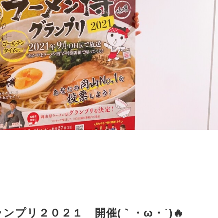
プリ２０２１ 開催(｀・ω・´)🔥