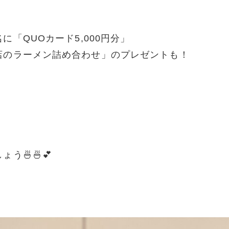
名に「
QUO
カード
5,000
円分」
店のラーメン詰め合わせ」のプレゼントも！
🍜🍜💕