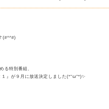
^^#)
決める特別番組、
が９月に放送決定しました(*''ω''*)✨