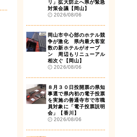
リ」拡大防止へ県が緊急
対策会議【岡山】
2026/08/06
岡山市中心部のホテル競
争が激化 県内最大客室
数の新ホテルがオープ
ン 周辺もリニューアル
相次ぐ【岡山】
2026/08/06
８月３０日投開票の県知
事選で県内初の電子投票
を実施の善通寺市で市職
員対象に「電子投票説明
会」【香川】
2026/08/06