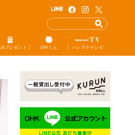
集&プレゼント
OH!くん
ハレマチテレビ