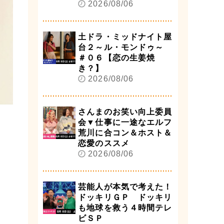
2026/08/06
土ドラ・ミッドナイト屋
台２～ル・モンドゥ～
＃０６【恋の生姜焼
き？】
2026/08/06
さんまのお笑い向上委員
会▼仕事に一途なエルフ
荒川に合コン＆ホスト＆
恋愛のススメ
2026/08/06
芸能人が本気で考えた！
ドッキリＧＰ ドッキリ
も地球を救う４時間テレ
ビＳＰ