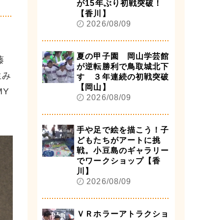
が15年ぶり初戦突破！
【香川】
2026/08/09
夏の甲子園 岡山学芸館
藤
が逆転勝利で鳥取城北下
生み
す ３年連続の初戦突破
【岡山】
MY
2026/08/09
手や足で絵を描こう！子
どもたちがアートに挑
戦。小豆島のギャラリー
でワークショップ【香
川】
2026/08/09
ＶＲホラーアトラクショ