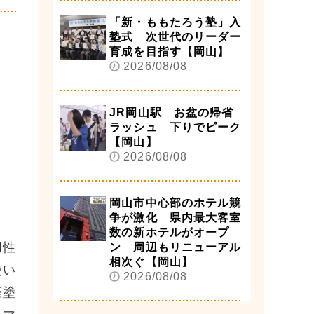
「新・ももたろう塾」入
塾式 次世代のリーダー
育成を目指す【岡山】
2026/08/08
JR岡山駅 お盆の帰省
ラッシュ 下りでピーク
【岡山】
2026/08/08
岡山市中心部のホテル競
争が激化 県内最大客室
数の新ホテルがオープ
用性
ン 周辺もリニューアル
相次ぐ【岡山】
使い
2026/08/08
藤塗