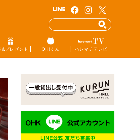
集&プレゼント
OH!くん
ハレマチテレビ