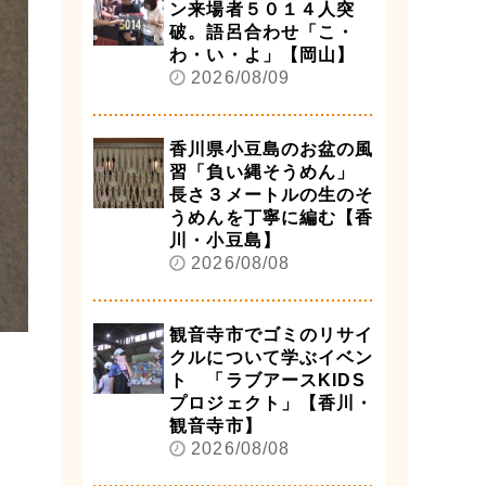
ン来場者５０１４人突
破。語呂合わせ「こ・
わ・い・よ」【岡山】
2026/08/09
香川県小豆島のお盆の風
習「負い縄そうめん」
長さ３メートルの生のそ
うめんを丁寧に編む【香
川・小豆島】
2026/08/08
観音寺市でゴミのリサイ
クルについて学ぶイベン
ト 「ラブアースKIDS
プロジェクト」【香川・
観音寺市】
2026/08/08