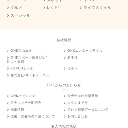
グルメ
レシピ
ライフスタイル
スペシャル
会社概要
OHK岡山放送
OHKエンタープライズ
OHKスポーツ振興財団/
新本社
岡山・香川
KURUNホール
ミルン
株式会社OHKネットコム
OHKからのお知らせ
OHKハウジング
青少年向け推奨番組
アナウンサー朗読会
スタジオ見学
採用情報
テレビ視聴データについて
後援・共催等の申請について
お問い合わせ
個人情報の取扱