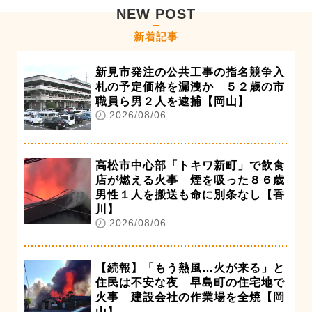
NEW POST
新着記事
新見市発注の公共工事の指名競争入
札の予定価格を漏洩か ５２歳の市
職員ら男２人を逮捕【岡山】
2026/08/06
高松市中心部「トキワ新町」で飲食
店が燃える火事 煙を吸った８６歳
男性１人を搬送も命に別条なし【香
川】
2026/08/06
【続報】「もう熱風…火が来る」と
住民は不安な夜 早島町の住宅地で
火事 建設会社の作業場を全焼【岡
山】