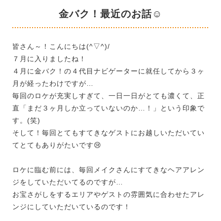
金バク！最近のお話☺
皆さん～！こんにちは(^▽^)/
７月に入りましたね！
４月に金バク！の４代目ナビゲーターに就任してから３ヶ
月が経ったわけですが…
毎回のロケが充実しすぎて、一日一日がとても濃くて、正
直「まだ３ヶ月しか立っていないのか…！」という印象で
す。(笑)
そして！毎回とてもすてきなゲストにお越しいただいてい
てとてもありがたいです😢
ロケに臨む前には、毎回メイクさんにすてきなヘアアレン
ジをしていただいてるのですが…
お宝さがしをするエリアやゲストの雰囲気に合わせたアレ
ンジにしていただいているのです！