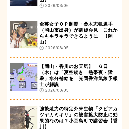
2026/08/06
全英女子ＯＰ制覇・桑木志帆選手
（岡山市出身）が凱旋会見「これか
らもキラキラできるように」【岡
山】
2026/08/05
【岡山・香川のお天気】 ６日
（木）は「夏空続き 熱帯夜・猛
暑」水分補給を 光岡香洋気象予報
士が解説
2026/08/05
強繁殖力の特定外来生物「クビアカ
ツヤカミキリ」の被害拡大防止に効
果的なのは？小豆島町で講習会【香
川】