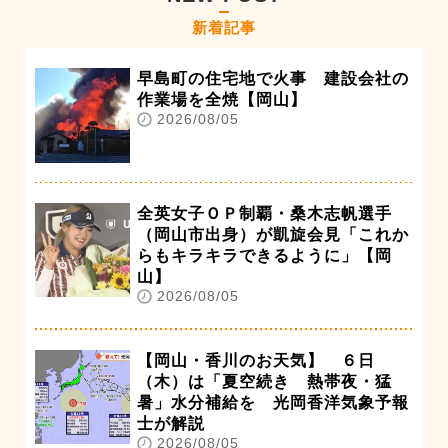
新着記事
早島町の住宅地で火事 建設会社の
作業場を全焼【岡山】
2026/08/05
全英女子ＯＰ制覇・桑木志帆選手
（岡山市出身）が凱旋会見「これか
らもキラキラできるように」【岡
山】
2026/08/05
【岡山・香川のお天気】 ６日
（木）は「夏空続き 熱帯夜・猛
暑」水分補給を 光岡香洋気象予報
士が解説
2026/08/05