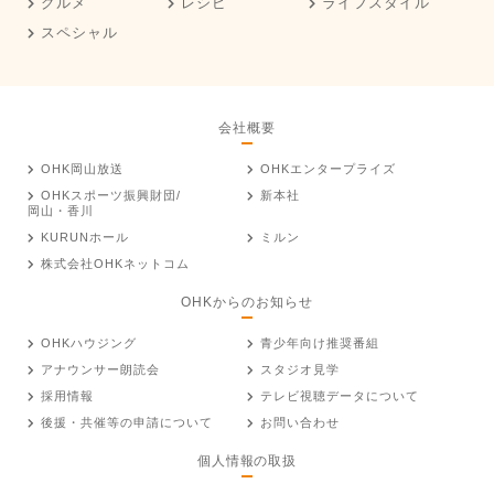
グルメ
レシピ
ライフスタイル
スペシャル
会社概要
OHK岡山放送
OHKエンタープライズ
OHKスポーツ振興財団/
新本社
岡山・香川
KURUNホール
ミルン
株式会社OHKネットコム
OHKからのお知らせ
OHKハウジング
青少年向け推奨番組
アナウンサー朗読会
スタジオ見学
採用情報
テレビ視聴データについて
後援・共催等の申請について
お問い合わせ
個人情報の取扱