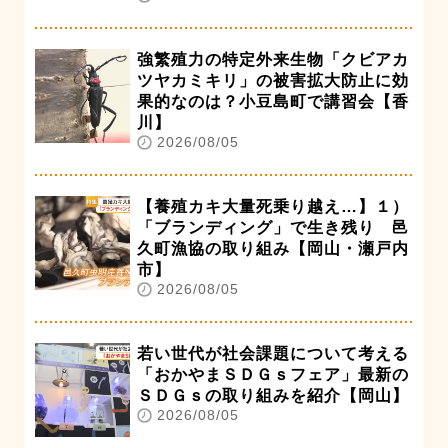
強繁殖力の特定外来生物「クビアカ
ツヤカミキリ」の被害拡大防止に効
果的なのは？小豆島町で講習会【香
川】
2026/08/05
【養殖カキ大量死乗り越え…】１）
「ブランディング」で生き残り 邑
久町漁協の取り組み【岡山・瀬戸内
市】
2026/08/05
若い世代が社会課題について考える
「おかやまＳＤＧｓフェア」最新の
ＳＤＧｓの取り組みを紹介【岡山】
2026/08/05