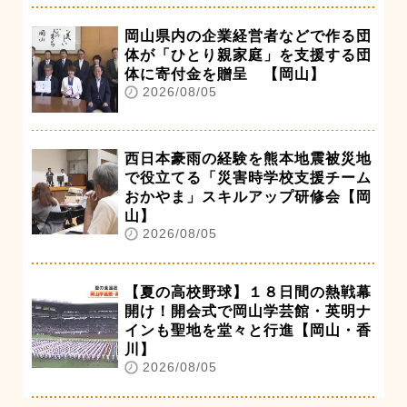
岡山県内の企業経営者などで作る団
体が「ひとり親家庭」を支援する団
体に寄付金を贈呈 【岡山】
2026/08/05
西日本豪雨の経験を熊本地震被災地
で役立てる「災害時学校支援チーム
おかやま」スキルアップ研修会【岡
山】
2026/08/05
【夏の高校野球】１８日間の熱戦幕
開け！開会式で岡山学芸館・英明ナ
インも聖地を堂々と行進【岡山・香
川】
2026/08/05