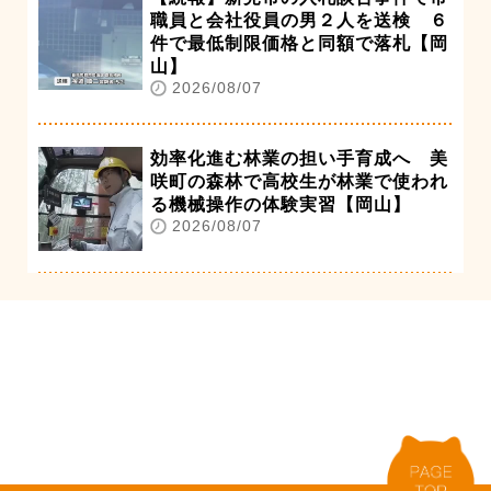
職員と会社役員の男２人を送検 ６
件で最低制限価格と同額で落札【岡
山】
2026/08/07
効率化進む林業の担い手育成へ 美
咲町の森林で高校生が林業で使われ
る機械操作の体験実習【岡山】
2026/08/07