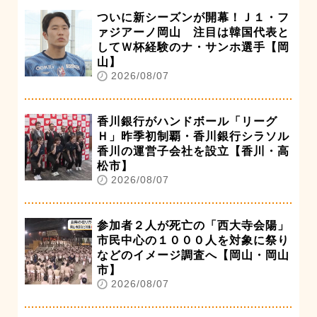
ついに新シーズンが開幕！Ｊ１・フ
ァジアーノ岡山 注目は韓国代表と
してＷ杯経験のナ・サンホ選手【岡
山】
2026/08/07
香川銀行がハンドボール「リーグ
Ｈ」昨季初制覇・香川銀行シラソル
香川の運営子会社を設立【香川・高
松市】
2026/08/07
参加者２人が死亡の「西大寺会陽」
市民中心の１０００人を対象に祭り
などのイメージ調査へ【岡山・岡山
市】
2026/08/07