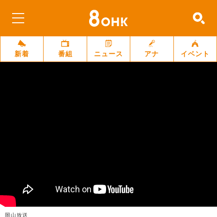
新着
番組
ニュース
アナ
イベント
岡山放送