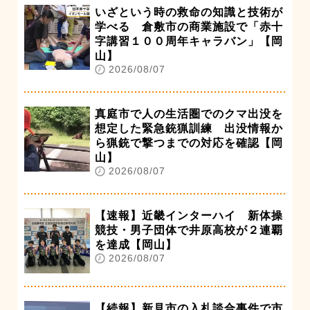
いざという時の救命の知識と技術が
学べる 倉敷市の商業施設で「赤十
字講習１００周年キャラバン」【岡
山】
2026/08/07
真庭市で人の生活圏でのクマ出没を
想定した緊急銃猟訓練 出没情報か
ら猟銃で撃つまでの対応を確認【岡
山】
2026/08/07
【速報】近畿インターハイ 新体操
競技・男子団体で井原高校が２連覇
を達成【岡山】
2026/08/07
【続報】新見市の入札談合事件で市