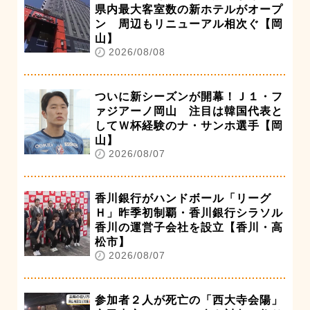
県内最大客室数の新ホテルがオープ
ン 周辺もリニューアル相次ぐ【岡
山】
2026/08/08
ついに新シーズンが開幕！Ｊ１・フ
ァジアーノ岡山 注目は韓国代表と
してＷ杯経験のナ・サンホ選手【岡
山】
2026/08/07
香川銀行がハンドボール「リーグ
Ｈ」昨季初制覇・香川銀行シラソル
香川の運営子会社を設立【香川・高
松市】
2026/08/07
参加者２人が死亡の「西大寺会陽」