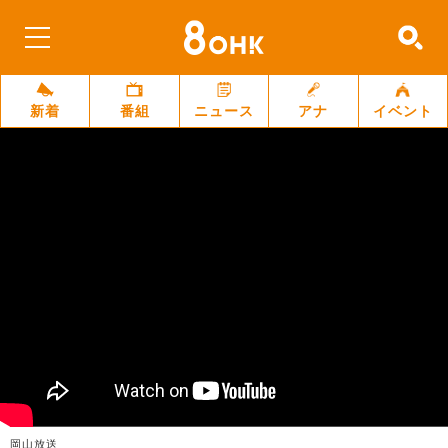
新着
番組
ニュース
アナ
イベント
岡山放送