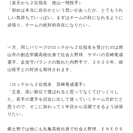
（楽天から２位指名 徳山一翔投手）
「初めは本当に自分かという思いがあったが、とてもうれ
しい気持ちでいっぱい。まずはチームの柱になれるように
頑張り、チームの絶対的存在になりたい」
一方、同じパリーグのロッテから２位指名を受けたのは岡
山市の創志学園高校出身で社会人野球、ヤマハの宮崎竜成
選手。走攻守バランスの取れた内野手で、２０２５年、徳
山投手との対決も期待されます。
（ロッテから２位指名 宮崎竜成選手）
「正直、高い順位で選ばれると思ってなくてびっくりし
た。若手の選手を試合に出して使っていくチーム方針だと
思うので、そこに加わって１年目から活躍できるよう頑張
りたい」
郷土勢では他にも丸亀高校出身で社会人野球、ＥＮＥＯＳ