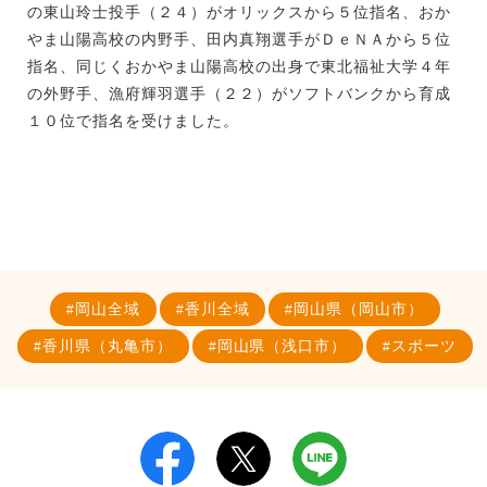
の東山玲士投手（２４）がオリックスから５位指名、おか
やま山陽高校の内野手、田内真翔選手がＤｅＮＡから５位
指名、同じくおかやま山陽高校の出身で東北福祉大学４年
の外野手、漁府輝羽選手（２２）がソフトバンクから育成
１０位で指名を受けました。
岡山全域
香川全域
岡山県（岡山市）
香川県（丸亀市）
岡山県（浅口市）
スポーツ