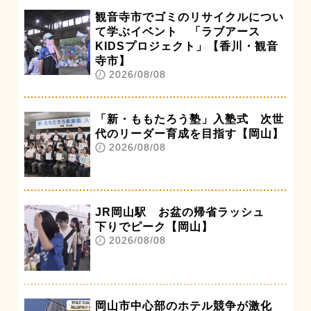
観音寺市でゴミのリサイクルについ
て学ぶイベント 「ラブアース
KIDSプロジェクト」【香川・観音
寺市】
2026/08/08
「新・ももたろう塾」入塾式 次世
代のリーダー育成を目指す【岡山】
2026/08/08
JR岡山駅 お盆の帰省ラッシュ
下りでピーク【岡山】
2026/08/08
岡山市中心部のホテル競争が激化