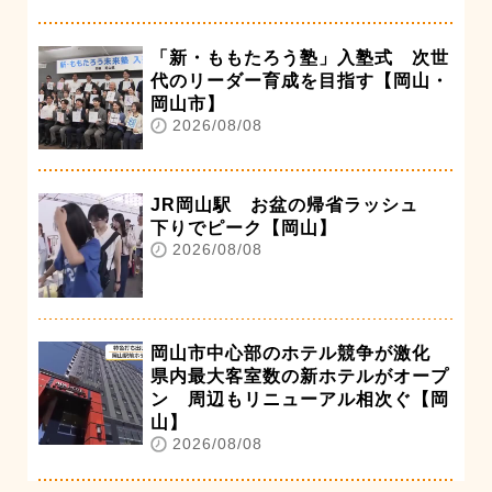
「新・ももたろう塾」入塾式 次世
代のリーダー育成を目指す【岡山・
岡山市】
2026/08/08
JR岡山駅 お盆の帰省ラッシュ
下りでピーク【岡山】
2026/08/08
岡山市中心部のホテル競争が激化
県内最大客室数の新ホテルがオープ
ン 周辺もリニューアル相次ぐ【岡
山】
2026/08/08