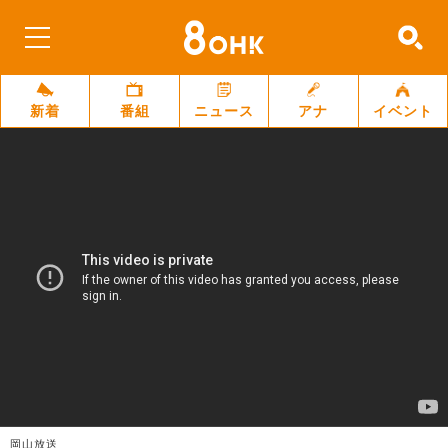
新着
番組
ニュース
アナ
イベント
岡山放送