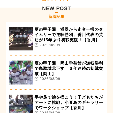
NEW POST
新着記事
夏の甲子園 満塁から走者一掃のタ
イムリーで逆転勝利。香川代表の英
明が15年ぶり初戦突破！【香川】
2026/08/09
夏の甲子園 岡山学芸館が逆転勝利
で鳥取城北下す ３年連続の初戦突
破【岡山】
2026/08/09
手や足で絵を描こう！子どもたちが
アートに挑戦。小豆島のギャラリー
でワークショップ【香川】
2026/08/09