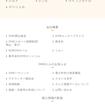
グルメ
レシピ
ライフスタイル
スペシャル
会社概要
OHK岡山放送
OHKエンタープライズ
OHKスポーツ振興財団/
新本社
岡山・香川
KURUNホール
ミルン
株式会社OHKネットコム
OHKからのお知らせ
OHKハウジング
青少年向け推奨番組
アナウンサー朗読会
スタジオ見学
採用情報
テレビ視聴データについて
後援・共催等の申請について
お問い合わせ
個人情報の取扱