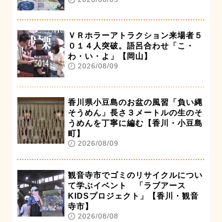
ＶＲホラーアトラクション来場者５
０１４人突破。語呂合わせ「こ・
わ・い・よ」【岡山】
2026/08/09
香川県小豆島のお盆の風習「負い縄
そうめん」長さ３メートルの生のそ
うめんを丁寧に編む【香川・小豆島
町】
2026/08/09
観音寺市でゴミのリサイクルについ
て学ぶイベント 「ラブアース
KIDSプロジェクト」【香川・観音
寺市】
2026/08/08