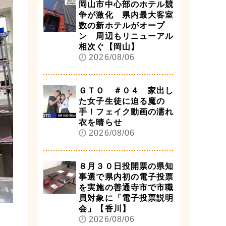
岡山市中心部のホテル競
争が激化 県内最大客室
数の新ホテルがオープ
ン 周辺もリニューアル
相次ぐ【岡山】
2026/08/06
ＧＴＯ ＃０４ 家出し
た女子生徒に迫る魔の
手！フェイク動画の濡れ
衣を晴らせ
2026/08/06
８月３０日投開票の県知
事選で県内初の電子投票
を実施の善通寺市で市職
員対象に「電子投票説明
会」【香川】
2026/08/06