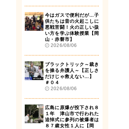
今はガスで便利だが…子
供たちは昔の火起こしに
悪戦苦闘！火の正しい扱
い方を学ぶ体験授業【岡
山・赤磐市】
2026/08/06
ブラックトリック～裁き
を操る弁護人～【正しさ
だけじゃ救えない…】
＃０４
2026/08/06
広島に原爆が投下され８
１年 津山市で行われた
追悼式に参列の被爆者は
８７歳女性１人に【岡