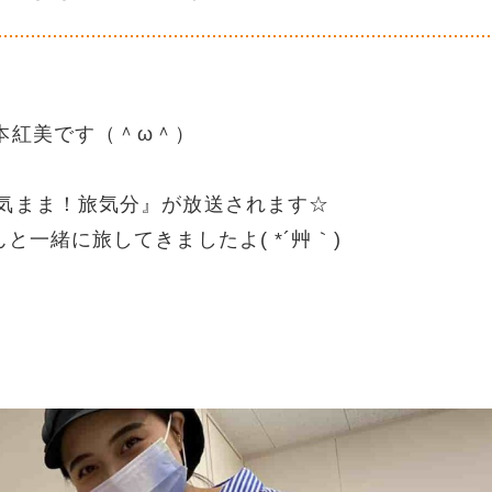
本紅美です（＾ω＾）
気まま！旅気分』が放送されます☆
と一緒に旅してきましたよ( *´艸｀)