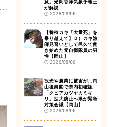
意」光岡香洋気象予報士
が解説
2026/08/06
【養殖カキ「大量死」を
乗り越えて】２）カキ漁
師見習いとして邑久で働
き始めた元自衛隊員の男
性【岡山】
2026/08/06
観光や農業に被害が…岡
山後楽園で県内初確認
「クビアカツヤカミキ
リ」拡大防止へ県が緊急
対策会議【岡山】
2026/08/06