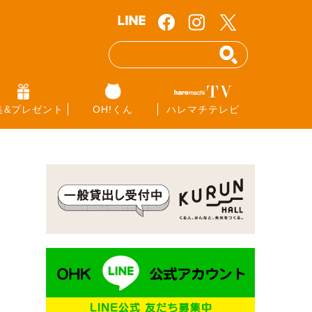
集&プレゼント
OH!くん
ハレマチテレビ