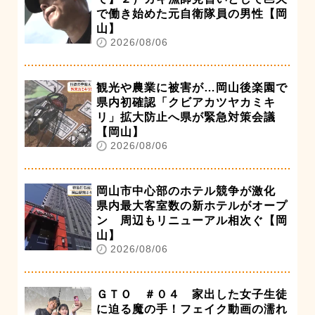
で働き始めた元自衛隊員の男性【岡
山】
2026/08/06
観光や農業に被害が…岡山後楽園で
県内初確認「クビアカツヤカミキ
リ」拡大防止へ県が緊急対策会議
【岡山】
2026/08/06
岡山市中心部のホテル競争が激化
県内最大客室数の新ホテルがオープ
ン 周辺もリニューアル相次ぐ【岡
山】
2026/08/06
ＧＴＯ ＃０４ 家出した女子生徒
に迫る魔の手！フェイク動画の濡れ