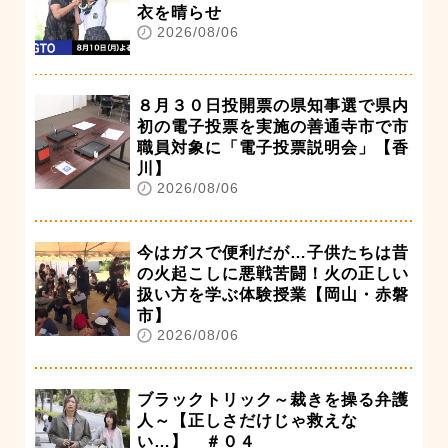
衣を晴らせ
2026/08/06
８月３０日投開票の県知事選で県内
初の電子投票を実施の善通寺市で市
職員対象に「電子投票説明会」【香
川】
2026/08/06
今はガスで便利だが…子供たちは昔
の火起こしに悪戦苦闘！火の正しい
扱い方を学ぶ体験授業【岡山・赤磐
市】
2026/08/06
ブラックトリック～裁きを操る弁護
人～【正しさだけじゃ救えな
い…】 ＃０４