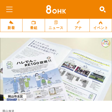
新着
番組
ニュース
アナ
イベント
岡山放送