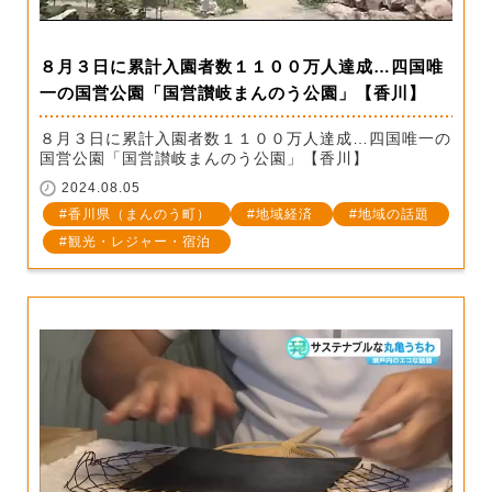
８月３日に累計入園者数１１００万人達成…四国唯
一の国営公園「国営讃岐まんのう公園」【香川】
８月３日に累計入園者数１１００万人達成…四国唯一の
国営公園「国営讃岐まんのう公園」【香川】
2024.08.05
香川県（まんのう町）
地域経済
地域の話題
観光・レジャー・宿泊