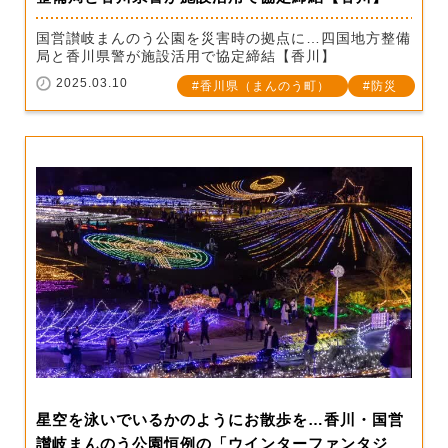
国営讃岐まんのう公園を災害時の拠点に…四国地方整備
局と香川県警が施設活用で協定締結【香川】
2025.03.10
香川県（まんのう町）
防災
星空を泳いでいるかのようにお散歩を…香川・国営
讃岐まんのう公園恒例の「ウインターファンタジ