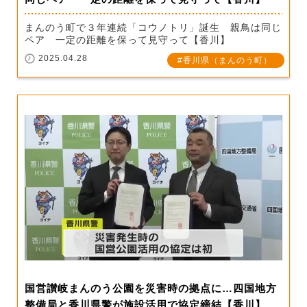
まんのう町で３年連続「コウノトリ」誕生 親鳥は同じ
ペア 一定の距離を保って見守って【香川】
2025.04.28
香川県（まんのう町）
国営讃岐まんのう公園を災害時の拠点に…四国地方
整備局と香川県警が施設活用で協定締結【香川】