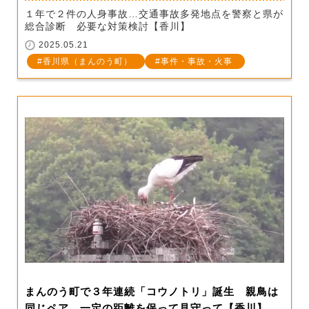
１年で２件の人身事故…交通事故多発地点を警察と県が
総合診断 必要な対策検討【香川】
2025.05.21
香川県（まんのう町）
事件・事故・火事
まんのう町で３年連続「コウノトリ」誕生 親鳥は
同じペア 一定の距離を保って見守って【香川】