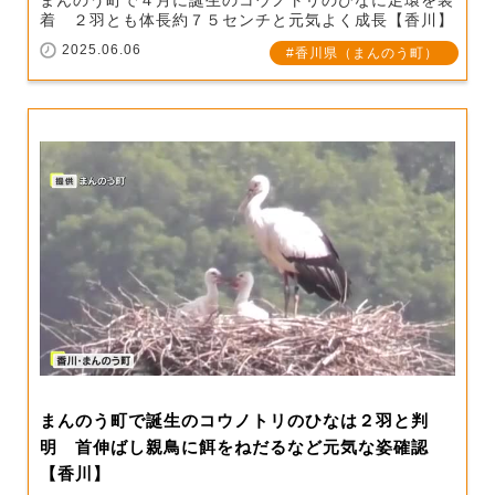
着 ２羽とも体長約７５センチと元気よく成長【香川】
2025.06.06
香川県（まんのう町）
まんのう町で誕生のコウノトリのひなは２羽と判
明 首伸ばし親鳥に餌をねだるなど元気な姿確認
【香川】