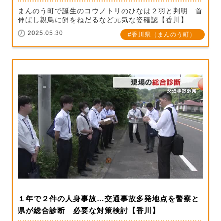
まんのう町で誕生のコウノトリのひなは２羽と判明 首
伸ばし親鳥に餌をねだるなど元気な姿確認【香川】
2025.05.30
香川県（まんのう町）
１年で２件の人身事故…交通事故多発地点を警察と
県が総合診断 必要な対策検討【香川】