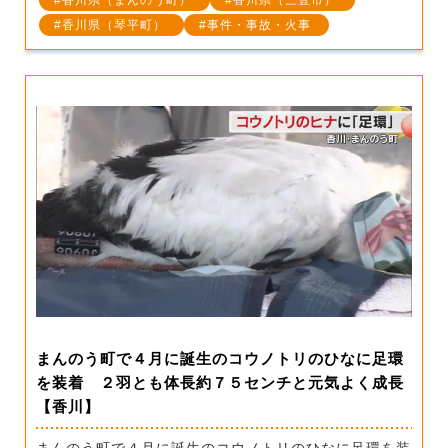
香川県（まんのう町）
香川県（三豊市）
香川県（琴平町）
事件・事故・火事
まんのう町で４月に誕生のコウノトリのひなに足環
を装着 ２羽とも体長約７５センチと元気よく成長
【香川】
まんのう町で４月に誕生のコウノトリのひなに足環を装