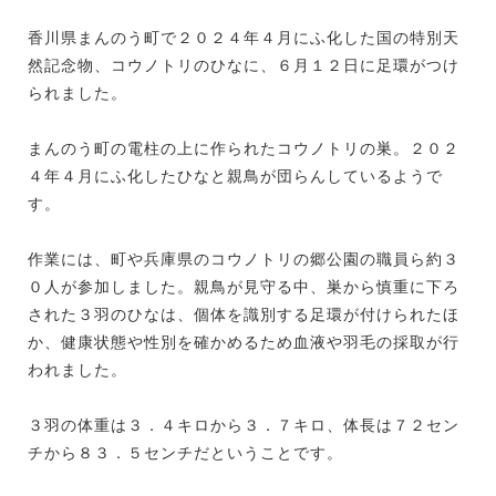
香川県まんのう町で２０２４年４月にふ化した国の特別天
然記念物、コウノトリのひなに、６月１２日に足環がつけ
られました。
まんのう町の電柱の上に作られたコウノトリの巣。２０２
４年４月にふ化したひなと親鳥が団らんしているようで
す。
作業には、町や兵庫県のコウノトリの郷公園の職員ら約３
０人が参加しました。親鳥が見守る中、巣から慎重に下ろ
された３羽のひなは、個体を識別する足環が付けられたほ
か、健康状態や性別を確かめるため血液や羽毛の採取が行
われました。
３羽の体重は３．４キロから３．７キロ、体長は７２セン
チから８３．５センチだということです。