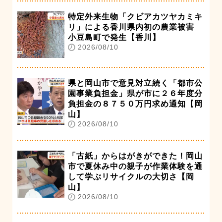
特定外来生物「クビアカツヤカミキ
リ」による香川県内初の農業被害
小豆島町で発生【香川】
2026/08/10
県と岡山市で意見対立続く「都市公
園事業負担金」県が市に２６年度分
負担金の８７５０万円求め通知【岡
山】
2026/08/10
「古紙」からはがきができた！岡山
市で夏休み中の親子が作業体験を通
して学ぶリサイクルの大切さ【岡
山】
2026/08/10