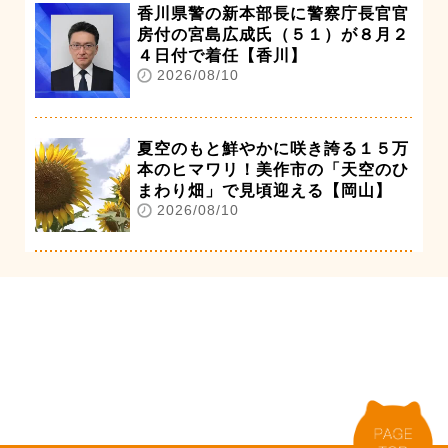
香川県警の新本部長に警察庁長官官
房付の宮島広成氏（５１）が８月２
４日付で着任【香川】
2026/08/10
夏空のもと鮮やかに咲き誇る１５万
本のヒマワリ！美作市の「天空のひ
まわり畑」で見頃迎える【岡山】
2026/08/10