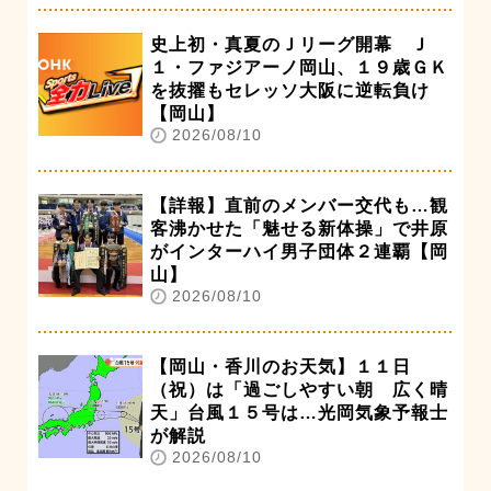
史上初・真夏のＪリーグ開幕 Ｊ
１・ファジアーノ岡山、１９歳ＧＫ
を抜擢もセレッソ大阪に逆転負け
【岡山】
2026/08/10
【詳報】直前のメンバー交代も…観
客沸かせた「魅せる新体操」で井原
がインターハイ男子団体２連覇【岡
山】
2026/08/10
【岡山・香川のお天気】１１日
（祝）は「過ごしやすい朝 広く晴
天」台風１５号は…光岡気象予報士
が解説
2026/08/10