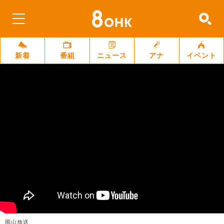
新着
番組
ニュース
アナ
イベント
岡山放送