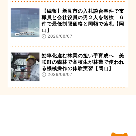
【続報】新見市の入札談合事件で市
職員と会社役員の男２人を送検 ６
件で最低制限価格と同額で落札【岡
山】
2026/08/07
効率化進む林業の担い手育成へ 美
咲町の森林で高校生が林業で使われ
る機械操作の体験実習【岡山】
2026/08/07