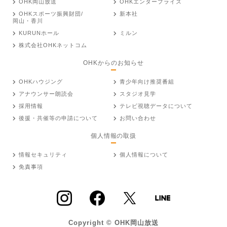
OHK岡山放送
OHKエンタープライズ
OHKスポーツ振興財団/
新本社
岡山・香川
KURUNホール
ミルン
株式会社OHKネットコム
OHKからのお知らせ
OHKハウジング
青少年向け推奨番組
アナウンサー朗読会
スタジオ見学
採用情報
テレビ視聴データについて
後援・共催等の申請について
お問い合わせ
個人情報の取扱
情報セキュリティ
個人情報について
免責事項
Copyright © OHK岡山放送