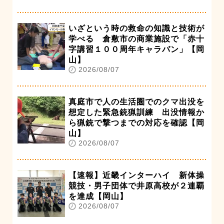
いざという時の救命の知識と技術が
学べる 倉敷市の商業施設で「赤十
字講習１００周年キャラバン」【岡
山】
2026/08/07
真庭市で人の生活圏でのクマ出没を
想定した緊急銃猟訓練 出没情報か
ら猟銃で撃つまでの対応を確認【岡
山】
2026/08/07
【速報】近畿インターハイ 新体操
競技・男子団体で井原高校が２連覇
を達成【岡山】
2026/08/07