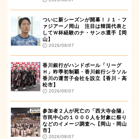
ついに新シーズンが開幕！Ｊ１・フ
ァジアーノ岡山 注目は韓国代表と
してＷ杯経験のナ・サンホ選手【岡
山】
2026/08/07
香川銀行がハンドボール「リーグ
Ｈ」昨季初制覇・香川銀行シラソル
香川の運営子会社を設立【香川・高
松市】
2026/08/07
参加者２人が死亡の「西大寺会陽」
市民中心の１０００人を対象に祭り
などのイメージ調査へ【岡山・岡山
市】
2026/08/07