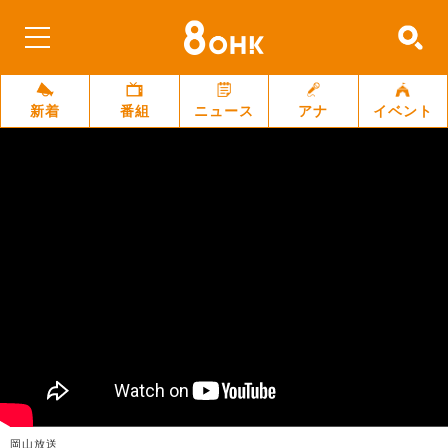
新着
番組
ニュース
アナ
イベント
岡山放送