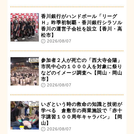
香川銀行がハンドボール「リーグ
Ｈ」昨季初制覇・香川銀行シラソル
香川の運営子会社を設立【香川・高
松市】
2026/08/07
参加者２人が死亡の「西大寺会陽」
市民中心の１０００人を対象に祭り
などのイメージ調査へ【岡山・岡山
市】
2026/08/07
いざという時の救命の知識と技術が
学べる 倉敷市の商業施設で「赤十
字講習１００周年キャラバン」【岡
山】
2026/08/07