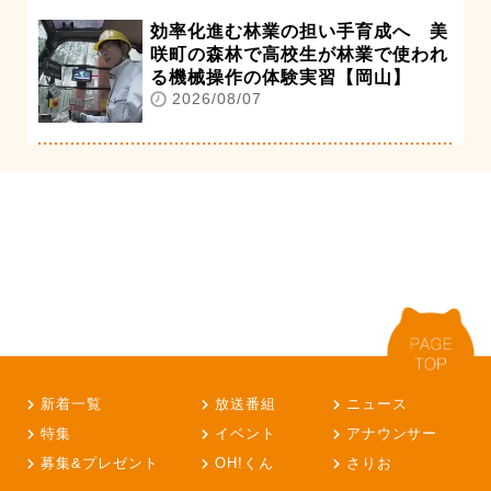
効率化進む林業の担い手育成へ 美
咲町の森林で高校生が林業で使われ
る機械操作の体験実習【岡山】
2026/08/07
新着一覧
放送番組
ニュース
特集
イベント
アナウンサー
募集&プレゼント
OH!くん
さりお