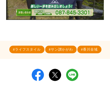
ライフスタイル
サン讃かがわ
香川全域