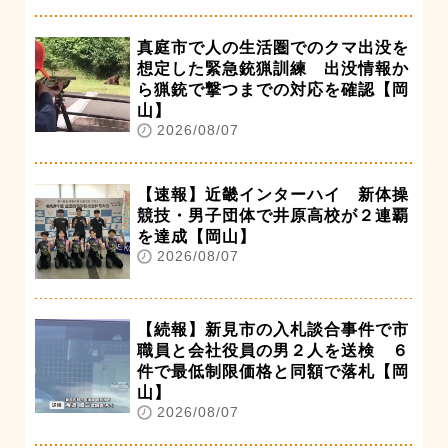
真庭市で人の生活圏でのクマ出没を
想定した緊急銃猟訓練 出没情報か
ら猟銃で撃つまでの対応を確認【岡
山】
2026/08/07
【速報】近畿インターハイ 新体操
競技・男子団体で井原高校が２連覇
を達成【岡山】
2026/08/07
【続報】新見市の入札談合事件で市
職員と会社役員の男２人を送検 ６
件で最低制限価格と同額で落札【岡
山】
2026/08/07