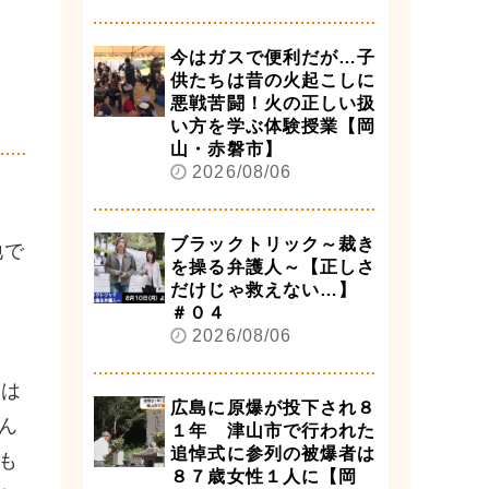
今はガスで便利だが…子
供たちは昔の火起こしに
悪戦苦闘！火の正しい扱
い方を学ぶ体験授業【岡
山・赤磐市】
2026/08/06
ブラックトリック～裁き
地で
を操る弁護人～【正しさ
だけじゃ救えない…】
＃０４
2026/08/06
やは
広島に原爆が投下され８
ん
１年 津山市で行われた
追悼式に参列の被爆者は
も
８７歳女性１人に【岡