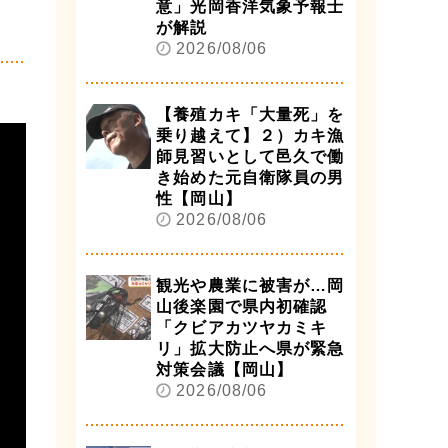
意」光岡香洋気象予報士
が解説
2026/08/06
【養殖カキ「大量死」を
乗り越えて】２）カキ漁
師見習いとして邑久で働
き始めた元自衛隊員の男
性【岡山】
2026/08/06
観光や農業に被害が…岡
山後楽園で県内初確認
「クビアカツヤカミキ
リ」拡大防止へ県が緊急
対策会議【岡山】
2026/08/06