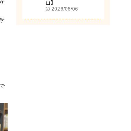
か
山】
2026/08/06
学
で