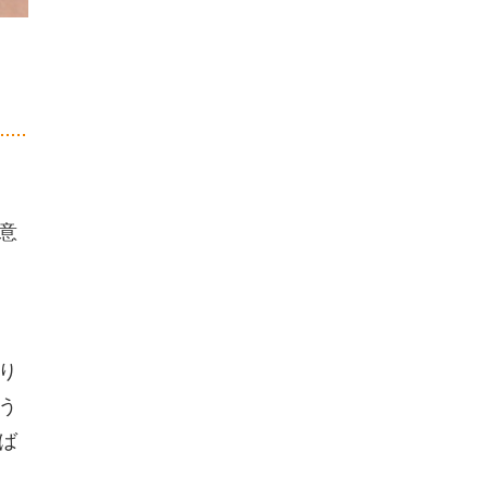
意
り
う
ば