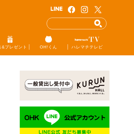
集&プレゼント
OH!くん
ハレマチテレビ