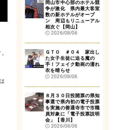
岡山市中心部のホテル競
争が激化 県内最大客室
数の新ホテルがオープ
ン 周辺もリニューアル
相次ぐ【岡山】
2026/08/06
ＧＴＯ ＃０４ 家出し
す。
た女子生徒に迫る魔の
手！フェイク動画の濡れ
衣を晴らせ
2026/08/06
は
８月３０日投開票の県知
事選で県内初の電子投票
を実施の善通寺市で市職
員対象に「電子投票説明
会」【香川】
2026/08/06