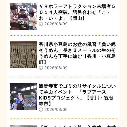
ＶＲホラーアトラクション来場者５
０１４人突破。語呂合わせ「こ・
わ・い・よ」【岡山】
2026/08/09
香川県小豆島のお盆の風習「負い縄
そうめん」長さ３メートルの生のそ
うめんを丁寧に編む【香川・小豆島
町】
2026/08/09
観音寺市でゴミのリサイクルについ
て学ぶイベント 「ラブアース
KIDSプロジェクト」【香川・観音
寺市】
2026/08/08