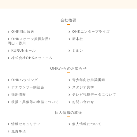
会社概要
OHK岡山放送
OHKエンタープライズ
OHKスポーツ振興財団/
新本社
岡山・香川
KURUNホール
ミルン
株式会社OHKネットコム
OHKからのお知らせ
OHKハウジング
青少年向け推奨番組
アナウンサー朗読会
スタジオ見学
採用情報
テレビ視聴データについて
後援・共催等の申請について
お問い合わせ
個人情報の取扱
情報セキュリティ
個人情報について
免責事項