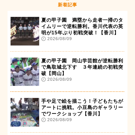
新着記事
夏の甲子園 満塁から走者一掃のタ
イムリーで逆転勝利。香川代表の英
明が15年ぶり初戦突破！【香川】
2026/08/09
夏の甲子園 岡山学芸館が逆転勝利
で鳥取城北下す ３年連続の初戦突
破【岡山】
2026/08/09
手や足で絵を描こう！子どもたちが
アートに挑戦。小豆島のギャラリー
でワークショップ【香川】
2026/08/09