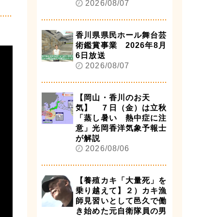
2026/08/07
香川県県民ホール舞台芸
術鑑賞事業 2026年8月
6日放送
2026/08/07
【岡山・香川のお天
気】 ７日（金）は立秋
「蒸し暑い 熱中症に注
意」光岡香洋気象予報士
が解説
2026/08/06
【養殖カキ「大量死」を
乗り越えて】２）カキ漁
師見習いとして邑久で働
き始めた元自衛隊員の男