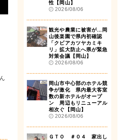
性【岡山】
2026/08/06
観光や農業に被害が…岡
山後楽園で県内初確認
「クビアカツヤカミキ
リ」拡大防止へ県が緊急
対策会議【岡山】
2026/08/06
ん
岡山市中心部のホテル競
争が激化 県内最大客室
数の新ホテルがオープ
ン 周辺もリニューアル
相次ぐ【岡山】
2026/08/06
ＧＴＯ ＃０４ 家出し