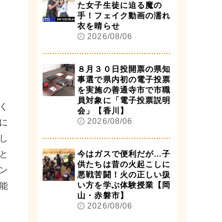
た女子生徒に迫る魔の
手！フェイク動画の濡れ
衣を晴らせ
2026/08/06
８月３０日投開票の県知
事選で県内初の電子投票
を実施の善通寺市で市職
員対象に「電子投票説明
く
会」【香川】
2026/08/06
に
し
と
今はガスで便利だが…子
供たちは昔の火起こしに
ン
悪戦苦闘！火の正しい扱
能
い方を学ぶ体験授業【岡
山・赤磐市】
2026/08/06