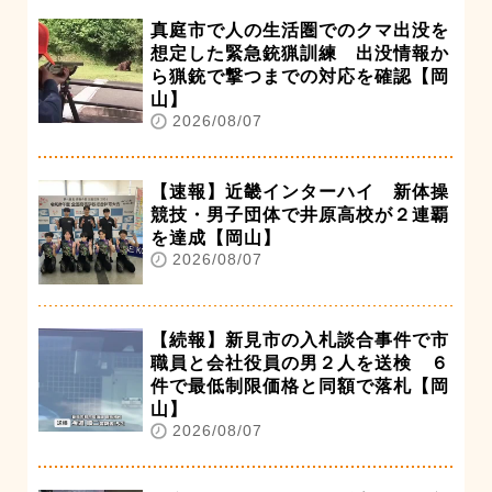
真庭市で人の生活圏でのクマ出没を
想定した緊急銃猟訓練 出没情報か
ら猟銃で撃つまでの対応を確認【岡
山】
2026/08/07
【速報】近畿インターハイ 新体操
競技・男子団体で井原高校が２連覇
を達成【岡山】
2026/08/07
【続報】新見市の入札談合事件で市
職員と会社役員の男２人を送検 ６
件で最低制限価格と同額で落札【岡
山】
2026/08/07