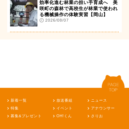
効率化進む林業の担い手育成へ 美
咲町の森林で高校生が林業で使われ
る機械操作の体験実習【岡山】
2026/08/07
新着一覧
放送番組
ニュース
特集
イベント
アナウンサー
募集&プレゼント
OH!くん
さりお