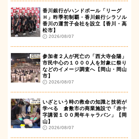
香川銀行がハンドボール「リーグ
Ｈ」昨季初制覇・香川銀行シラソル
香川の運営子会社を設立【香川・高
松市】
2026/08/07
参加者２人が死亡の「西大寺会陽」
市民中心の１０００人を対象に祭り
などのイメージ調査へ【岡山・岡山
市】
2026/08/07
いざという時の救命の知識と技術が
学べる 倉敷市の商業施設で「赤十
字講習１００周年キャラバン」【岡
山】
2026/08/07