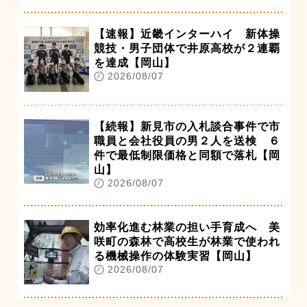
【速報】近畿インターハイ 新体操
競技・男子団体で井原高校が２連覇
を達成【岡山】
2026/08/07
【続報】新見市の入札談合事件で市
職員と会社役員の男２人を送検 ６
件で最低制限価格と同額で落札【岡
山】
2026/08/07
効率化進む林業の担い手育成へ 美
咲町の森林で高校生が林業で使われ
る機械操作の体験実習【岡山】
2026/08/07