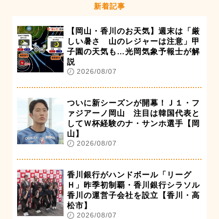
新着記事
【岡山・香川のお天気】週末は「厳
しい暑さ 山のレジャーは注意」甲
子園の天気も…光岡気象予報士が解
説
2026/08/07
ついに新シーズンが開幕！Ｊ１・フ
ァジアーノ岡山 注目は韓国代表と
してＷ杯経験のナ・サンホ選手【岡
山】
2026/08/07
香川銀行がハンドボール「リーグ
Ｈ」昨季初制覇・香川銀行シラソル
香川の運営子会社を設立【香川・高
松市】
2026/08/07