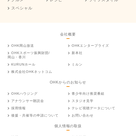
スペシャル
会社概要
OHK岡山放送
OHKエンタープライズ
OHKスポーツ振興財団/
新本社
岡山・香川
KURUNホール
ミルン
株式会社OHKネットコム
OHKからのお知らせ
OHKハウジング
青少年向け推奨番組
アナウンサー朗読会
スタジオ見学
採用情報
テレビ視聴データについて
後援・共催等の申請について
お問い合わせ
個人情報の取扱