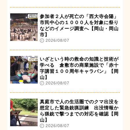
参加者２人が死亡の「西大寺会陽」
市民中心の１０００人を対象に祭り
などのイメージ調査へ【岡山・岡山
市】
2026/08/07
いざという時の救命の知識と技術が
学べる 倉敷市の商業施設で「赤十
字講習１００周年キャラバン」【岡
山】
2026/08/07
真庭市で人の生活圏でのクマ出没を
想定した緊急銃猟訓練 出没情報か
ら猟銃で撃つまでの対応を確認【岡
山】
2026/08/07