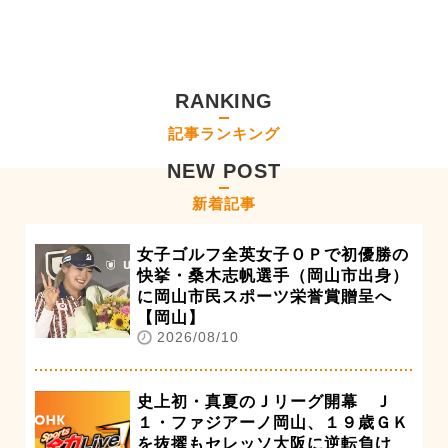
RANKING
記事ランキング
NEW POST
新着記事
女子ゴルフ全英女子ＯＰで初優勝の
快挙・桑木志帆選手（岡山市出身）
に岡山市民スポーツ栄誉賞贈呈へ
【岡山】
2026/08/10
史上初・真夏のＪリーグ開幕 Ｊ
１・ファジアーノ岡山、１９歳ＧＫ
を抜擢もセレッソ大阪に逆転負け