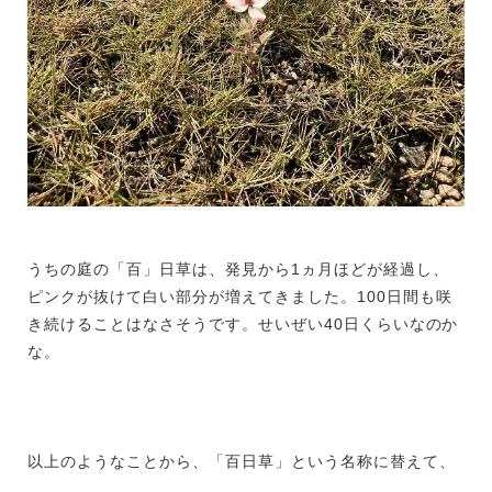
うちの庭の「百」日草は、発見から
1
ヵ月ほどが経過し、
ピンクが抜けて白い部分が増えてきました。
100
日間も咲
き続けることはなさそうです。せいぜい
40
日くらいなのか
な。
以上のようなことから、「百日草」という名称に替えて、