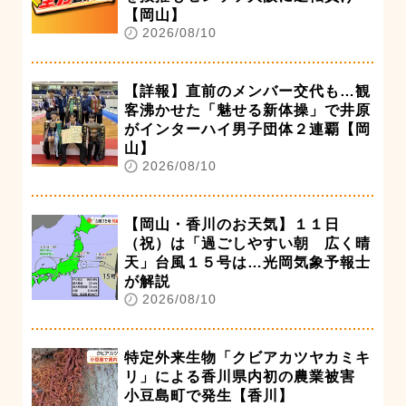
【岡山】
2026/08/10
【詳報】直前のメンバー交代も…観
客沸かせた「魅せる新体操」で井原
がインターハイ男子団体２連覇【岡
山】
2026/08/10
【岡山・香川のお天気】１１日
（祝）は「過ごしやすい朝 広く晴
天」台風１５号は…光岡気象予報士
が解説
2026/08/10
特定外来生物「クビアカツヤカミキ
リ」による香川県内初の農業被害
小豆島町で発生【香川】