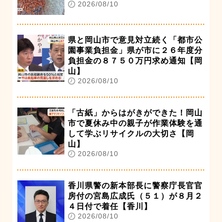
2026/08/10
県と岡山市で意見対立続く「都市公
園事業負担金」県が市に２６年度分
負担金の８７５０万円求め通知【岡
山】
2026/08/10
「古紙」からはがきができた！岡山
市で夏休み中の親子が作業体験を通
して学ぶリサイクルの大切さ【岡
山】
2026/08/10
香川県警の新本部長に警察庁長官官
房付の宮島広成氏（５１）が８月２
４日付で着任【香川】
2026/08/10