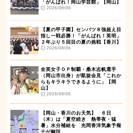
「がんばれ！岡山学芸館」【岡山】
2026/08/06
【夏の甲子園】センバツ８強超え目
指し一戦必勝！「がんばれ！英明」
２年ぶり５回目の夏の挑戦【香川】
2026/08/06
全英女子ＯＰ制覇・桑木志帆選手
（岡山市出身）が凱旋会見「これか
らもキラキラできるように」【岡
山】
2026/08/05
【岡山・香川のお天気】 ６日
（木）は「夏空続き 熱帯夜・猛
暑」水分補給を 光岡香洋気象予報
士が解説