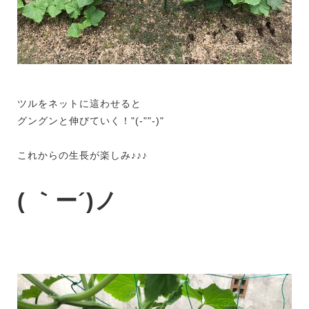
ツルをネットに這わせると
グングンと伸びていく！"(-""-)"
これからの生長が楽しみ♪♪♪
( ｀ー´)ノ