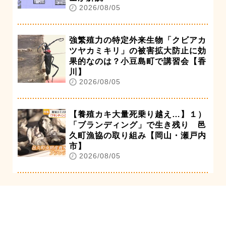
2026/08/05
強繁殖力の特定外来生物「クビアカ
ツヤカミキリ」の被害拡大防止に効
果的なのは？小豆島町で講習会【香
川】
2026/08/05
【養殖カキ大量死乗り越え…】１）
「ブランディング」で生き残り 邑
久町漁協の取り組み【岡山・瀬戸内
市】
2026/08/05