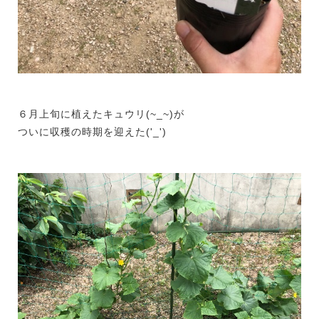
６月上旬に植えたキュウリ(~_~)が
ついに収穫の時期を迎えた('_')