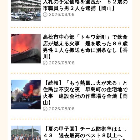
入札の予定価格を漏洩か ５２歳の
市職員ら男２人を逮捕【岡山】
2026/08/06
高松市中心部「トキワ新町」で飲食
店が燃える火事 煙を吸った８６歳
男性１人を搬送も命に別条なし【香
川】
2026/08/06
【続報】「もう熱風…火が来る」と
住民は不安な夜 早島町の住宅地で
火事 建設会社の作業場を全焼【岡
山】
2026/08/06
【夏の甲子園】チーム防御率は１．
４３ 過去最高のベスト８以上へ