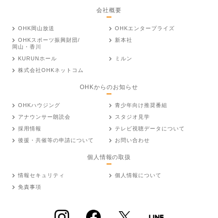
会社概要
OHK岡山放送
OHKエンタープライズ
OHKスポーツ振興財団/
新本社
岡山・香川
KURUNホール
ミルン
株式会社OHKネットコム
OHKからのお知らせ
OHKハウジング
青少年向け推奨番組
アナウンサー朗読会
スタジオ見学
採用情報
テレビ視聴データについて
後援・共催等の申請について
お問い合わせ
個人情報の取扱
情報セキュリティ
個人情報について
免責事項