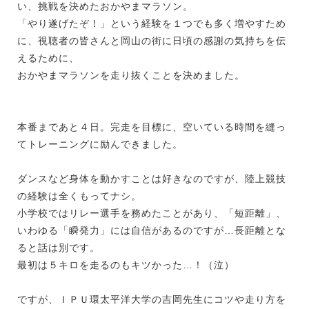
い、挑戦を決めたおかやまマラソン。
「やり遂げたぞ！」という経験を１つでも多く増やすため
に、視聴者の皆さんと岡山の街に日頃の感謝の気持ちを伝
えるために、
おかやまマラソンを走り抜くことを決めました。
本番まであと４日。完走を目標に、空いている時間を縫っ
てトレーニングに励んできました。
ダンスなど身体を動かすことは好きなのですが、陸上競技
の経験は全くもってナシ。
小学校ではリレー選手を務めたことがあり、「短距離」、
いわゆる「瞬発力」には自信があるのですが…長距離とな
ると話は別です。
最初は５キロを走るのもキツかった…！（泣）
ですが、ＩＰＵ環太平洋大学の吉岡先生にコツや走り方を