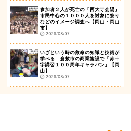
参加者２人が死亡の「西大寺会陽」
市民中心の１０００人を対象に祭り
などのイメージ調査へ【岡山・岡山
市】
2026/08/07
いざという時の救命の知識と技術が
学べる 倉敷市の商業施設で「赤十
字講習１００周年キャラバン」【岡
山】
2026/08/07