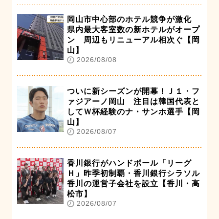
岡山市中心部のホテル競争が激化
県内最大客室数の新ホテルがオープ
ン 周辺もリニューアル相次ぐ【岡
山】
2026/08/08
ついに新シーズンが開幕！Ｊ１・フ
ァジアーノ岡山 注目は韓国代表と
してＷ杯経験のナ・サンホ選手【岡
山】
2026/08/07
香川銀行がハンドボール「リーグ
Ｈ」昨季初制覇・香川銀行シラソル
香川の運営子会社を設立【香川・高
松市】
2026/08/07