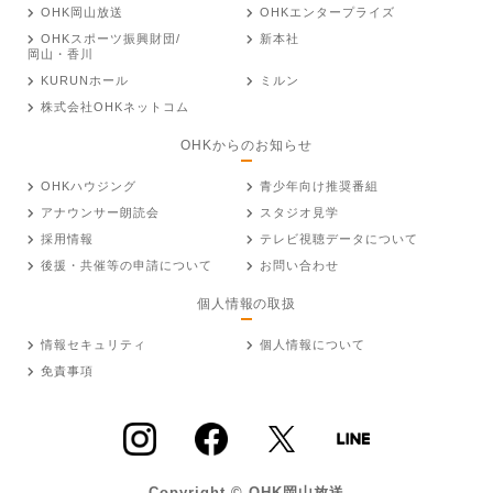
OHK岡山放送
OHKエンタープライズ
OHKスポーツ振興財団/
新本社
岡山・香川
KURUNホール
ミルン
株式会社OHKネットコム
OHKからのお知らせ
OHKハウジング
青少年向け推奨番組
アナウンサー朗読会
スタジオ見学
採用情報
テレビ視聴データについて
後援・共催等の申請について
お問い合わせ
個人情報の取扱
情報セキュリティ
個人情報について
免責事項
Copyright © OHK岡山放送