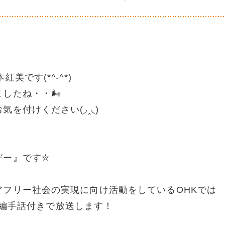
です(*^-^*)
したね・・🌬
を付けください(◞‸◟)
デー』です✮
フリー社会の実現に向け活動をしているOHKでは
を全編手話付きで放送します！