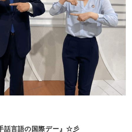
手話言語の国際デー』☆彡