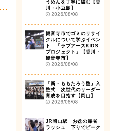
うめんを丁寧に編む【香
川・小豆島】
2026/08/08
観音寺市でゴミのリサイ
クルについて学ぶイベン
ト 「ラブアースKIDS
プロジェクト」【香川・
観音寺市】
2026/08/08
「新・ももたろう塾」入
塾式 次世代のリーダー
育成を目指す【岡山】
2026/08/08
JR岡山駅 お盆の帰省
ラッシュ 下りでピーク