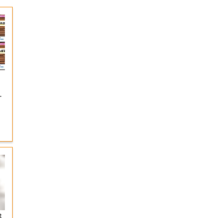
の
ペ
感