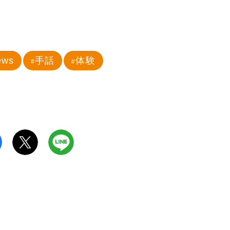
ews
手話
体験