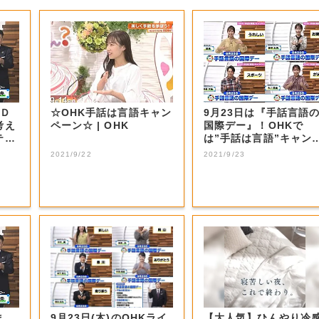
ＳＤ
☆OHK手話は言語キャン
9月23日は『手話言語
考え
ペーン☆ | OHK
国際デー』！OHKで
テ
は”手話は言語”キャン
ーンを実施(...
2021/9/22
2021/9/23
ま
9月23日(木)のOHKライ
【大人気】ひんやり冷