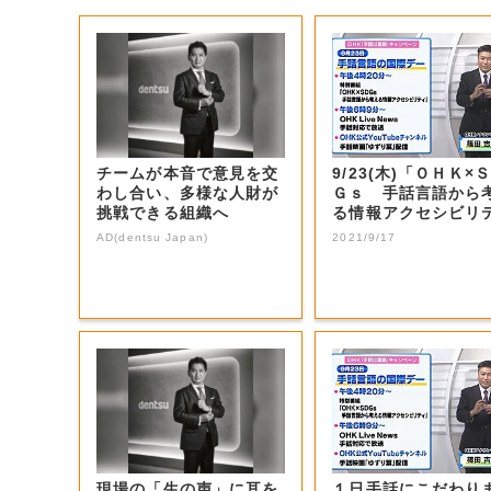
チームが本音で意見を交
9/23(木)「ＯＨＫ×
わし合い、多様な人財が
Ｇｓ 手話言語から
挑戦できる組織へ
る情報アクセシビリ
ィ」 | ...
AD(dentsu Japan)
2021/9/17
現場の「生の声」に耳を
１日手話にこだわり