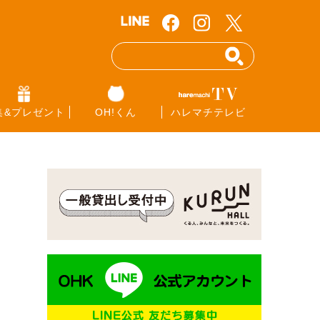
集&プレゼント
OH!くん
ハレマチテレビ