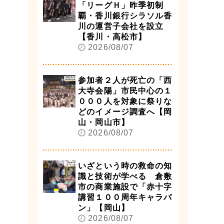
「リーグＨ」昨季初制
覇・香川銀行シラソル香
川の運営子会社を設立
【香川・高松市】
2026/08/07
参加者２人が死亡の「西
大寺会陽」市民中心の１
０００人を対象に祭りな
どのイメージ調査へ【岡
山・岡山市】
2026/08/07
いざという時の救命の知
識と技術が学べる 倉敷
市の商業施設で「赤十字
講習１００周年キャラバ
ン」【岡山】
2026/08/07