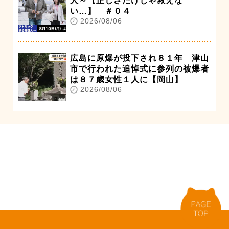
人～【正しさだけじゃ救えな
い…】 ＃０４
2026/08/06
広島に原爆が投下され８１年 津山
市で行われた追悼式に参列の被爆者
は８７歳女性１人に【岡山】
2026/08/06