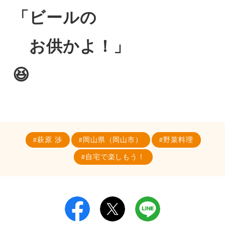
「ビールの
お供かよ！」
😆
萩原 渉
岡山県（岡山市）
野菜料理
自宅で楽しもう！