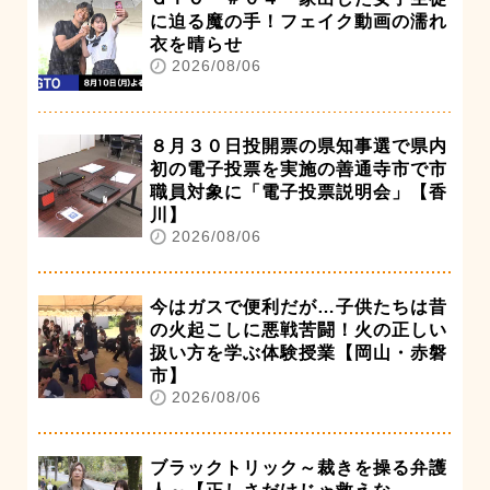
に迫る魔の手！フェイク動画の濡れ
衣を晴らせ
2026/08/06
８月３０日投開票の県知事選で県内
初の電子投票を実施の善通寺市で市
職員対象に「電子投票説明会」【香
川】
2026/08/06
今はガスで便利だが…子供たちは昔
の火起こしに悪戦苦闘！火の正しい
扱い方を学ぶ体験授業【岡山・赤磐
市】
2026/08/06
ブラックトリック～裁きを操る弁護