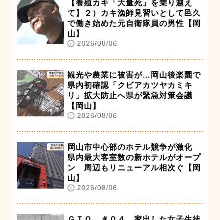
【養殖カキ「大量死」を乗り越え
て】２）カキ漁師見習いとして邑久
で働き始めた元自衛隊員の男性【岡
山】
2026/08/06
観光や農業に被害が…岡山後楽園で
県内初確認「クビアカツヤカミキ
リ」拡大防止へ県が緊急対策会議
【岡山】
2026/08/06
岡山市中心部のホテル競争が激化
県内最大客室数の新ホテルがオープ
ン 周辺もリニューアル相次ぐ【岡
山】
2026/08/06
ＧＴＯ ＃０４ 家出した女子生徒