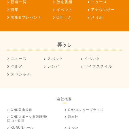
新着一覧
放送番組
ニュース
特集
イベント
アナウンサー
募集&プレゼント
OH!くん
さりお
暮らし
ニュース
スポット
イベント
グルメ
レシピ
ライフスタイル
スペシャル
会社概要
OHK岡山放送
OHKエンタープライズ
OHKスポーツ振興財団/
新本社
岡山・香川
KURUNホール
ミルン