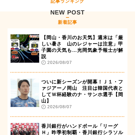
記事ランキング
NEW POST
新着記事
【岡山・香川のお天気】週末は「厳
しい暑さ 山のレジャーは注意」甲
子園の天気も…光岡気象予報士が解
説
2026/08/07
ついに新シーズンが開幕！Ｊ１・フ
ァジアーノ岡山 注目は韓国代表と
してＷ杯経験のナ・サンホ選手【岡
山】
2026/08/07
香川銀行がハンドボール「リーグ
Ｈ」昨季初制覇・香川銀行シラソル