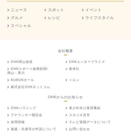
ニュース
スポット
イベント
グルメ
レシピ
ライフスタイル
スペシャル
会社概要
OHK岡山放送
OHKエンタープライズ
OHKスポーツ振興財団/
新本社
岡山・香川
KURUNホール
ミルン
株式会社OHKネットコム
OHKからのお知らせ
OHKハウジング
青少年向け推奨番組
アナウンサー朗読会
スタジオ見学
採用情報
テレビ視聴データについて
後援・共催等の申請について
お問い合わせ