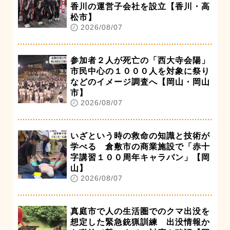
香川の運営子会社を設立【香川・高
松市】
2026/08/07
参加者２人が死亡の「西大寺会陽」
市民中心の１０００人を対象に祭り
などのイメージ調査へ【岡山・岡山
市】
2026/08/07
いざという時の救命の知識と技術が
学べる 倉敷市の商業施設で「赤十
字講習１００周年キャラバン」【岡
山】
2026/08/07
真庭市で人の生活圏でのクマ出没を
想定した緊急銃猟訓練 出没情報か