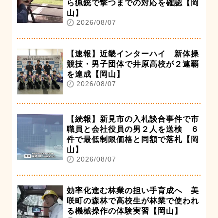
ら猟銃で撃つまでの対応を確認【岡
山】
2026/08/07
【速報】近畿インターハイ 新体操
競技・男子団体で井原高校が２連覇
を達成【岡山】
2026/08/07
【続報】新見市の入札談合事件で市
職員と会社役員の男２人を送検 ６
件で最低制限価格と同額で落札【岡
山】
2026/08/07
効率化進む林業の担い手育成へ 美
咲町の森林で高校生が林業で使われ
る機械操作の体験実習【岡山】