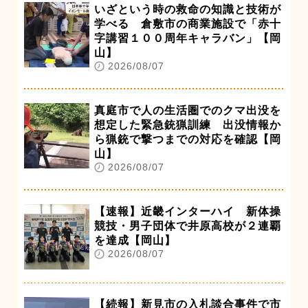
いざという時の救命の知識と技術が
学べる 倉敷市の商業施設で「赤十
字講習１００周年キャラバン」【岡
山】
2026/08/07
真庭市で人の生活圏でのクマ出没を
想定した緊急銃猟訓練 出没情報か
ら猟銃で撃つまでの対応を確認【岡
山】
2026/08/07
【速報】近畿インターハイ 新体操
競技・男子団体で井原高校が２連覇
を達成【岡山】
2026/08/07
【続報】新見市の入札談合事件で市