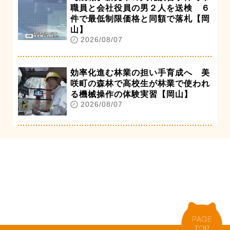
職員と会社役員の男２人を送検 ６
件で最低制限価格と同額で落札【岡
山】
2026/08/07
効率化進む林業の担い手育成へ 美
咲町の森林で高校生が林業で使われ
る機械操作の体験実習【岡山】
2026/08/07