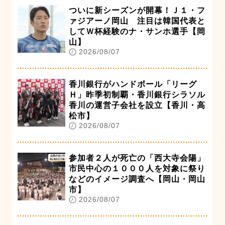
ついに新シーズンが開幕！Ｊ１・フ
ァジアーノ岡山 注目は韓国代表と
してＷ杯経験のナ・サンホ選手【岡
山】
2026/08/07
香川銀行がハンドボール「リーグ
Ｈ」昨季初制覇・香川銀行シラソル
香川の運営子会社を設立【香川・高
松市】
2026/08/07
参加者２人が死亡の「西大寺会陽」
市民中心の１０００人を対象に祭り
などのイメージ調査へ【岡山・岡山
市】
2026/08/07