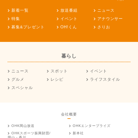
新着一覧
放送番組
ニュース
特集
イベント
アナウンサー
募集&プレゼント
OH!くん
さりお
暮らし
ニュース
スポット
イベント
グルメ
レシピ
ライフスタイル
スペシャル
会社概要
OHK岡山放送
OHKエンタープライズ
OHKスポーツ振興財団/
新本社
岡山・香川