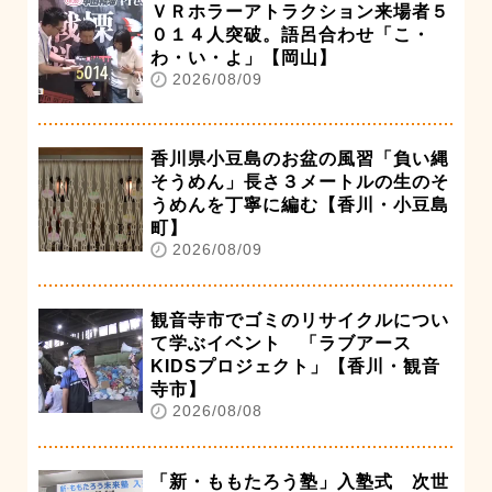
ＶＲホラーアトラクション来場者５
０１４人突破。語呂合わせ「こ・
わ・い・よ」【岡山】
2026/08/09
香川県小豆島のお盆の風習「負い縄
そうめん」長さ３メートルの生のそ
うめんを丁寧に編む【香川・小豆島
町】
2026/08/09
観音寺市でゴミのリサイクルについ
て学ぶイベント 「ラブアース
KIDSプロジェクト」【香川・観音
寺市】
2026/08/08
「新・ももたろう塾」入塾式 次世