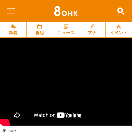
新着
番組
ニュース
アナ
イベント
岡山放送