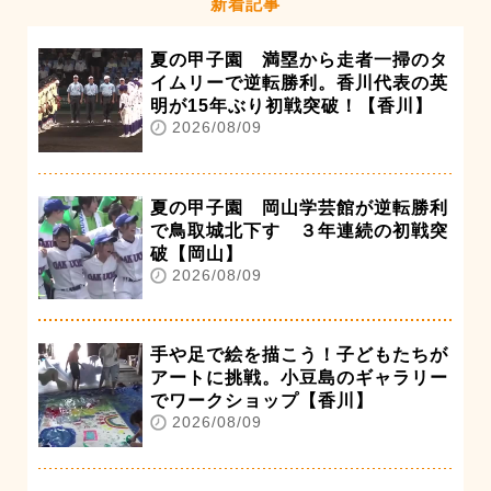
新着記事
夏の甲子園 満塁から走者一掃のタ
イムリーで逆転勝利。香川代表の英
明が15年ぶり初戦突破！【香川】
2026/08/09
夏の甲子園 岡山学芸館が逆転勝利
で鳥取城北下す ３年連続の初戦突
破【岡山】
2026/08/09
手や足で絵を描こう！子どもたちが
アートに挑戦。小豆島のギャラリー
でワークショップ【香川】
2026/08/09