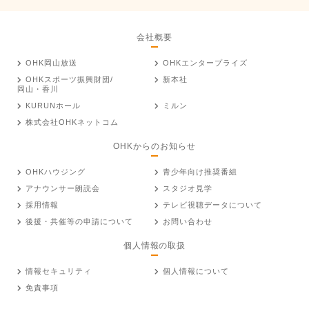
会社概要
OHK岡山放送
OHKエンタープライズ
OHKスポーツ振興財団/
新本社
岡山・香川
KURUNホール
ミルン
株式会社OHKネットコム
OHKからのお知らせ
OHKハウジング
青少年向け推奨番組
アナウンサー朗読会
スタジオ見学
採用情報
テレビ視聴データについて
後援・共催等の申請について
お問い合わせ
個人情報の取扱
情報セキュリティ
個人情報について
免責事項