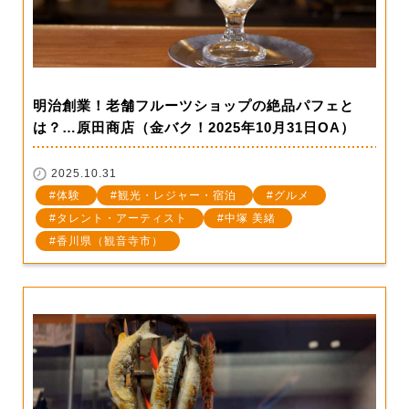
明治創業！老舗フルーツショップの絶品パフェと
は？…原田商店（金バク！2025年10月31日OA）
2025.10.31
体験
観光・レジャー・宿泊
グルメ
タレント・アーティスト
中塚 美緒
香川県（観音寺市）