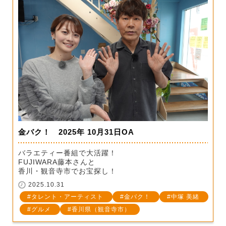
金バク！ 2025年 10月31日OA
バラエティー番組で大活躍！
FUJIWARA藤本さんと
香川・観音寺市でお宝探し！
2025.10.31
タレント・アーティスト
金バク！
中塚 美緒
グルメ
香川県（観音寺市）