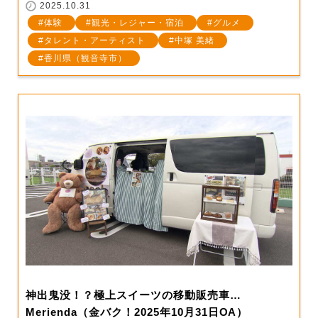
2025.10.31
体験
観光・レジャー・宿泊
グルメ
タレント・アーティスト
中塚 美緒
香川県（観音寺市）
神出鬼没！？極上スイーツの移動販売車…
Merienda（金バク！2025年10月31日OA）