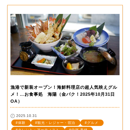
漁港で新装オープン！海鮮料理店の超人気映えグル
メ！…お食事処 海陽（金バク！2025年10月31日
OA）
2025.10.31
体験
観光・レジャー・宿泊
グルメ
タレント・アーティスト
中塚 美緒