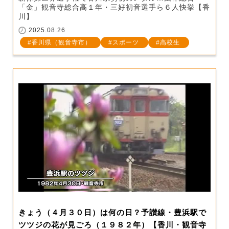
「金」観音寺総合高１年・三好初音選手ら６人快挙【香
川】
2025.08.26
香川県（観音寺市）
スポーツ
高校生
きょう（４月３０日）は何の日？予讃線・豊浜駅で
ツツジの花が見ごろ（１９８２年）【香川・観音寺