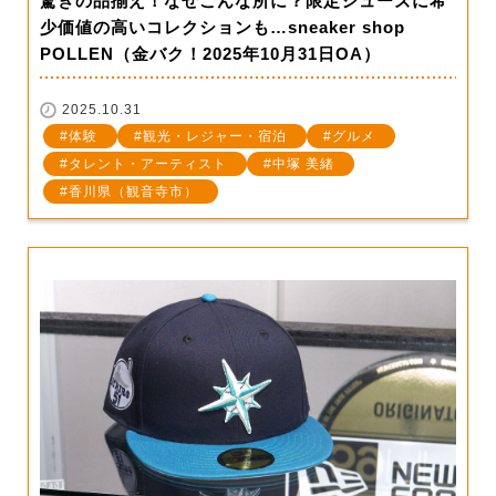
驚きの品揃え！なぜこんな所に？限定シューズに希
少価値の高いコレクションも…sneaker shop
POLLEN（金バク！2025年10月31日OA）
2025.10.31
体験
観光・レジャー・宿泊
グルメ
タレント・アーティスト
中塚 美緒
香川県（観音寺市）