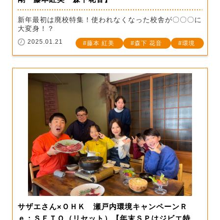
新年最初は廃校特集！使われなくなった校舎が〇〇〇に
大変身！？
2025.01.21
藤本 紅美
森下 花音
環境
サザエさん×ＯＨＫ 瀬戸内環境キャンペーンＲ
ｅ：ＳＥＴＯ（リセット）【年末ＳＰはジビエ特