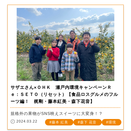
サザエさん×ＯＨＫ 瀬戸内環境キャンペーンＲ
ｅ：ＳＥＴＯ（リセット）【食品ロスグルメのフル
ーツ編！ 梶剛・藤本紅美・森下花音】
規格外の果物がSNS映えスイーツに大変身！？
2024.03.22
藤本 紅美
森下 花音
環境