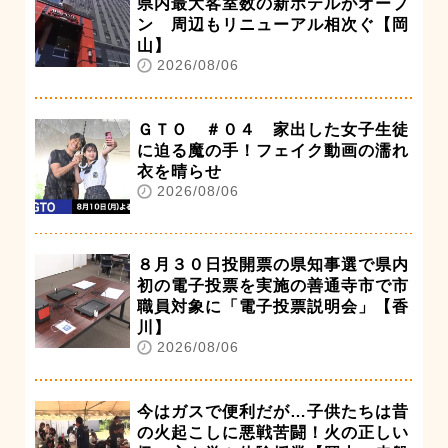
県内最大客室数の新ホテルがオープ
ン 周辺もリニューアル相次ぐ【岡
山】
2026/08/06
ＧＴＯ ＃０４ 家出した女子生徒
に迫る魔の手！フェイク動画の濡れ
衣を晴らせ
2026/08/06
８月３０日投開票の県知事選で県内
初の電子投票を実施の善通寺市で市
職員対象に「電子投票説明会」【香
川】
2026/08/06
今はガスで便利だが…子供たちは昔
の火起こしに悪戦苦闘！火の正しい