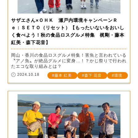
サザエさん×ＯＨＫ 瀬戸内環境キャンペーンＲ
ｅ：ＳＥＴＯ（リセット）【もったいないをおいし
く食べよう！秋の食品ロスグルメ特集 梶剛・藤本
紅美・森下花音】
岡山・香川の食品ロスグルメ特集！害魚と言われている
〝アノ魚〟が絶品グルメに変身…！？かじ祭りで行われ
たエコな取り組みとは？
2024.10.18
藤本 紅美
森下 花音
環境