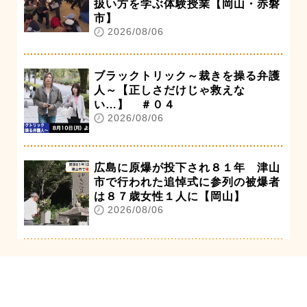
扱い方を学ぶ体験授業【岡山・赤磐
市】
2026/08/06
ブラックトリック～裁きを操る弁護
人～【正しさだけじゃ救えな
い…】 ＃０４
2026/08/06
広島に原爆が投下され８１年 津山
市で行われた追悼式に参列の被爆者
は８７歳女性１人に【岡山】
2026/08/06