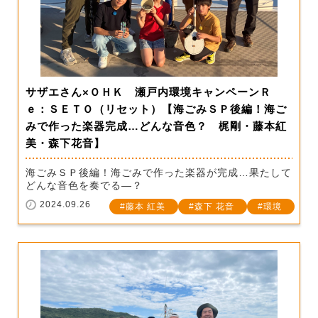
サザエさん×ＯＨＫ 瀬戸内環境キャンペーンＲ
ｅ：ＳＥＴＯ（リセット）【海ごみＳＰ後編！海ご
みで作った楽器完成…どんな音色？ 梶剛・藤本紅
美・森下花音】
海ごみＳＰ後編！海ごみで作った楽器が完成…果たして
どんな音色を奏でる―？
2024.09.26
藤本 紅美
森下 花音
環境