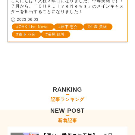
こんにちは！入社３年目になりました、中塚美緒です！
７月から、「ＯＨＫＬｉｖｅＮｅｗｓ」のメインキャス
ターを担当することになりました！
2023.06.03
OHK Live News
岸下 恵介
中塚 美緒
森下 花音
長尾 龍希
RANKING
記事ランキング
NEW POST
新着記事