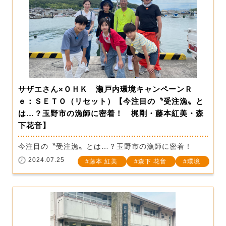
サザエさん×ＯＨＫ 瀬戸内環境キャンペーンＲ
ｅ：ＳＥＴＯ（リセット）【今注目の〝受注漁〟と
は…？玉野市の漁師に密着！ 梶剛・藤本紅美・森
下花音】
今注目の〝受注漁〟とは…？玉野市の漁師に密着！
2024.07.25
藤本 紅美
森下 花音
環境