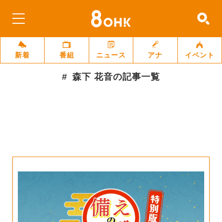
新着
番組
ニュース
アナ
イベント
森下 花音
の記事一覧