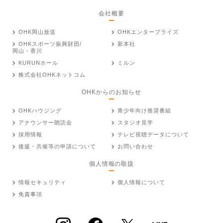
会社概要
OHK岡山放送
OHKエンタープライズ
OHKスポーツ振興財団/
新本社
岡山・香川
KURUNホール
ミルン
株式会社OHKネットコム
OHKからのお知らせ
OHKハウジング
青少年向け推奨番組
アナウンサー朗読会
スタジオ見学
採用情報
テレビ視聴データについて
後援・共催等の申請について
お問い合わせ
個人情報の取扱
情報セキュリティ
個人情報について
免責事項