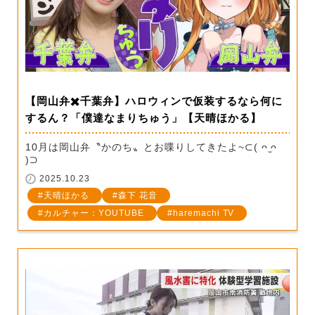
【岡山弁✖️千葉弁】ハロウィンで仮装するなら何に
するん？「僕達なまりちゅう」【天晴ほかる】
10月は岡山弁〝かのち〟とお喋りしてきたよ~⊂( ᴖ ̫ᴖ
)⊃
2025.10.23
天晴ほかる
森下 花音
カルチャー：YOUTUBE
haremachi TV