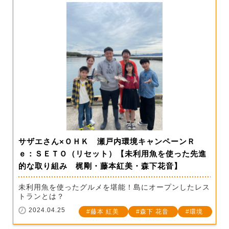
サザエさん×ＯＨＫ 瀬戸内環境キャンペーンＲ
ｅ：ＳＥＴＯ（リセット）【未利用魚を使った先進
的な取り組み 梶剛・藤本紅美・森下花音】
未利用魚を使ったグルメを堪能！島にオープンしたレス
トランとは？
2024.04.25
藤本 紅美
森下 花音
環境