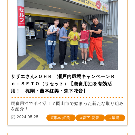
サザエさん×ＯＨＫ 瀬戸内環境キャンペーンＲ
ｅ：ＳＥＴＯ（リセット）【廃食用油を有効活
用！ 梶剛・藤本紅美・森下花音】
廃食用油でポイ活！？岡山市で始まった新たな取り組み
を紹介！！
2024.05.25
藤本 紅美
森下 花音
環境