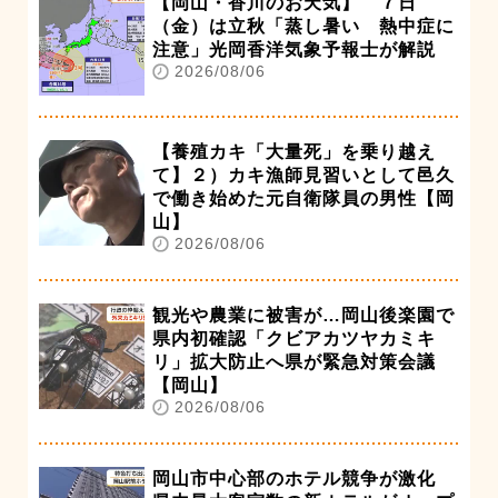
【岡山・香川のお天気】 ７日
（金）は立秋「蒸し暑い 熱中症に
注意」光岡香洋気象予報士が解説
2026/08/06
【養殖カキ「大量死」を乗り越え
て】２）カキ漁師見習いとして邑久
で働き始めた元自衛隊員の男性【岡
山】
2026/08/06
観光や農業に被害が…岡山後楽園で
県内初確認「クビアカツヤカミキ
リ」拡大防止へ県が緊急対策会議
【岡山】
2026/08/06
岡山市中心部のホテル競争が激化