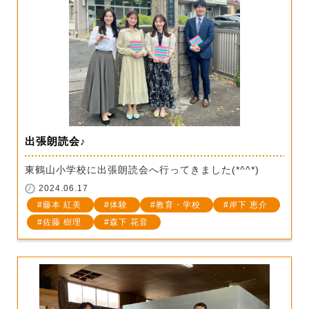
出張朗読会♪
東鶴山小学校に出張朗読会へ行ってきました(*^^*)
2024.06.17
藤本 紅美
体験
教育・学校
岸下 恵介
佐藤 樹理
森下 花音