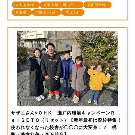
岡山全域
岡山県（岡山市）
香川全域
環境
森下 花音
SDGs
サザエさん×ＯＨＫ 瀬戸内環境キャンペーンＲ
ｅ：ＳＥＴＯ（リセット）【新年最初は廃校特集！
使われなくなった校舎が〇〇〇に大変身！？ 梶
剛・藤本紅美・森下花音】