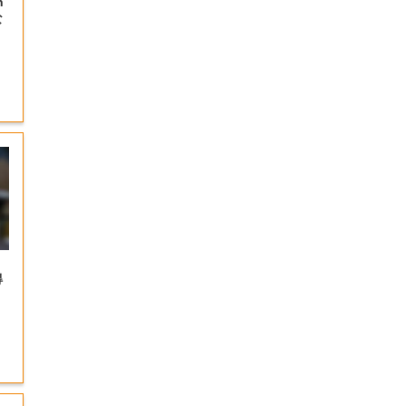
n
な
得