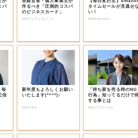
主が
全経営者・個人事業主が
【毎日変わる】Amazo
スパ
作るべき「圧倒的コスパ
タイムセールが見逃せ
のビジネスカード」
い！
AD(クレディセゾン)
AD(Amazon)
 毎
新年度もよろしくお願い
「持ち家を売る時のNG
配信
いたします(*^^*)♪
行為」知ってるだけで
する事とは
2022/4/1
AD(イエウール)