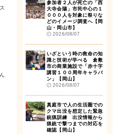
参加者２人が死亡の「西
ス
大寺会陽」市民中心の１
０００人を対象に祭りな
どのイメージ調査へ【岡
山・岡山市】
2026/08/07
いざという時の救命の知
識と技術が学べる 倉敷
市の商業施設で「赤十字
講習１００周年キャラバ
ん
ン」【岡山】
2026/08/07
真庭市で人の生活圏での
クマ出没を想定した緊急
銃猟訓練 出没情報から
猟銃で撃つまでの対応を
確認【岡山】