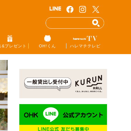
集&プレゼント
OH!くん
ハレマチテレビ