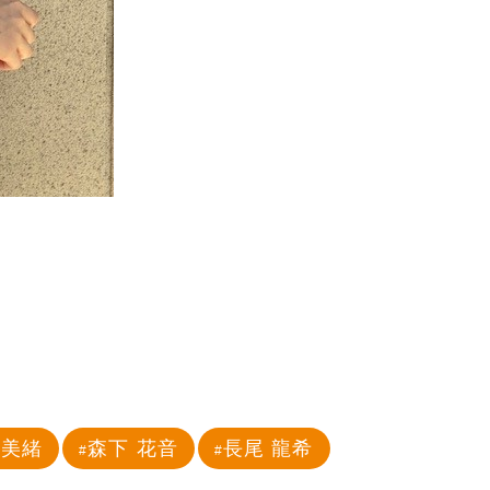
 美緒
森下 花音
長尾 龍希