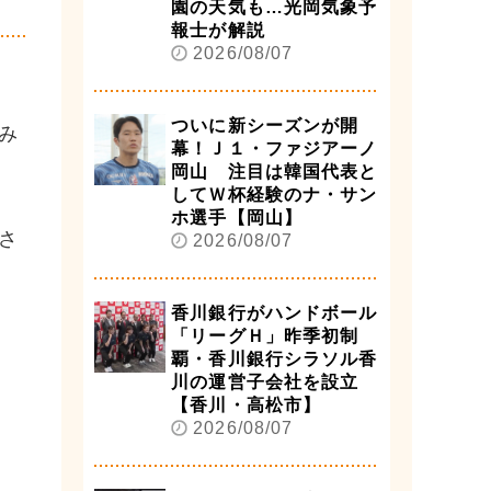
園の天気も…光岡気象予
報士が解説
2026/08/07
ついに新シーズンが開
み
幕！Ｊ１・ファジアーノ
岡山 注目は韓国代表と
してＷ杯経験のナ・サン
ホ選手【岡山】
さ
2026/08/07
香川銀行がハンドボール
「リーグＨ」昨季初制
覇・香川銀行シラソル香
川の運営子会社を設立
【香川・高松市】
2026/08/07
。