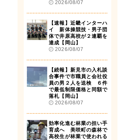
2026/08/07
【速報】近畿インターハ
イ 新体操競技・男子団
体で井原高校が２連覇を
達成【岡山】
2026/08/07
【続報】新見市の入札談
合事件で市職員と会社役
員の男２人を送検 ６件
で最低制限価格と同額で
落札【岡山】
2026/08/07
効率化進む林業の担い手
育成へ 美咲町の森林で
高校生が林業で使われる