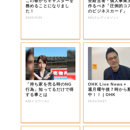
この春からキャスターを
全経営者・個人事業
務めることになりまし
作るべき「圧倒的コ
た！
のビジネスカード」
2020/3/30
AD(クレディセゾン)
「持ち家を売る時のNG
OHK Live News＋
行為」知ってるだけで得
週月曜午後７時から
する事とは
中！！ | OHK
AD(イエウール)
2021/10/27