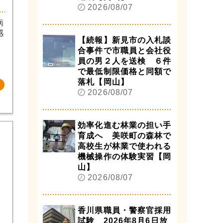
2026/08/07
病
感
【続報】新見市の入札談
合事件で市職員と会社役
員の男２人を送検 ６件
で最低制限価格と同額で
落札【岡山】
2026/08/07
効率化進む林業の担い手
育成へ 美咲町の森林で
高校生が林業で使われる
機械操作の体験実習【岡
山】
2026/08/07
香川県職員・警察官採用
試験 2026年8月6日放