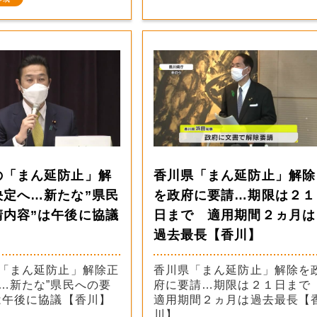
の「まん延防止」解
香川県「まん延防止」解除
決定へ…新たな”県民
を政府に要請…期限は２１
請内容”は午後に協議
日まで 適用期間２ヵ月は
】
過去最長【香川】
「まん延防止」解除正
香川県「まん延防止」解除を
…新たな”県民への要
府に要請…期限は２１日ま
は午後に協議【香川】
適用期間２ヵ月は過去最長【
川】