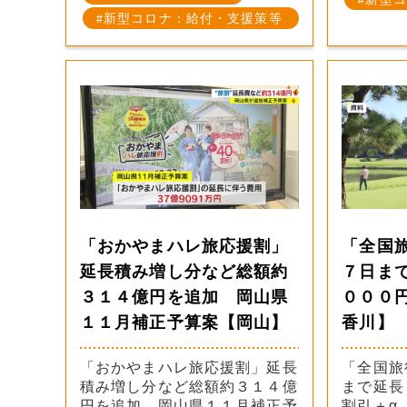
新型コロナ：給付・支援策等
「おかやまハレ旅応援割」
「全国
延長積み増し分など総額約
７日ま
３１４億円を追加 岡山県
０００
１１月補正予算案【岡山】
香川】
「おかやまハレ旅応援割」延長
「全国旅
積み増し分など総額約３１４億
まで延長
円を追加 岡山県１１月補正予
割引＋α