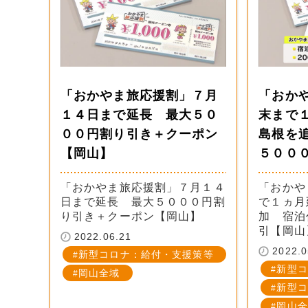
「おかやま旅応援割」７月
「おか
１４日まで延長 最大５０
末まで
００円割り引き＋クーポン
島根を
【岡山】
５００
「おかやま旅応援割」７月１４
「おかや
日まで延長 最大５０００円割
で１ヵ月
り引き＋クーポン【岡山】
加 宿泊
引【岡山
2022.06.21
2022.0
新型コロナ：給付・支援策等
新型コ
岡山全域
新型コ
岡山全