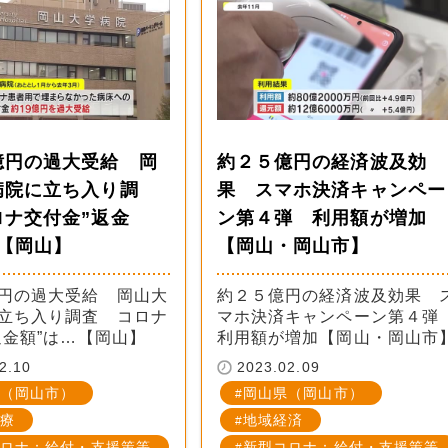
億円の過大受給 岡
約２５億円の経済波及効
病院に立ち入り調
果 スマホ決済キャンペー
ロナ交付金”返金
ン第４弾 利用額が増加
…【岡山】
【岡山・岡山市】
円の過大受給 岡山大
約２５億円の経済波及効果 
立ち入り調査 コロナ
マホ決済キャンペーン第４
返金額”は…【岡山】
利用額が増加【岡山・岡山市
2.10
2023.02.09
（岡山市）
岡山県（岡山市）
療
地域経済
ロナ：給付・支援策等
新型コロナ：給付・支援策等