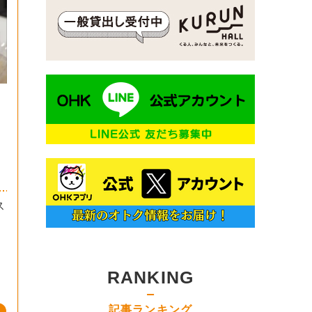
ス
弾
】
RANKING
記事ランキング