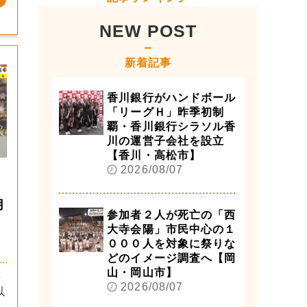
NEW POST
新着記事
香川銀行がハンドボール
「リーグＨ」昨季初制
覇・香川銀行シラソル香
川の運営子会社を設立
【香川・高松市】
2026/08/07
月
参加者２人が死亡の「西
大寺会陽」市民中心の１
０００人を対象に祭りな
どのイメージ調査へ【岡
山・岡山市】
を
2026/08/07
以