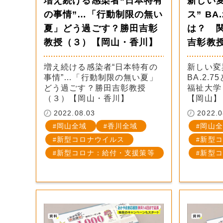
増え続ける感染者“日本特有
新しい
の事情”…「行動制限の無い
ス” BA
夏」どう過ごす？勝田吉彰
は？ 
教授（３）【岡山・香川】
吉彰教
増え続ける感染者“日本特有の
新しい変
事情”…「行動制限の無い夏」
BA.2.
どう過ごす？勝田吉彰教授
福祉大学
（３）【岡山・香川】
【岡山】
2022.08.03
2022.0
岡山全域
香川全域
岡山全
新型コロナウイルス
新型コ
新型コロナ：給付・支援策等
新型コ