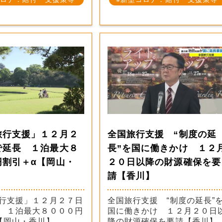
旅行支援」１２月２
全国旅行支援 “制度の延
で延長 １泊最大８
長”を国に働きかけ １２
円割引＋α【岡山・
２０日以降の財源確保を要
請【香川】
行支援」１２月２７日
全国旅行支援 “制度の延長”
 １泊最大８０００円
国に働きかけ １２月２０日
【岡山・香川】
降の財源確保を要請【香川】