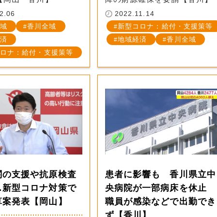
2.06
2022.11.14
域
香川全域
新型コロナ：給付・支援策等
済
地域経済
香川全域
ロナ：給付・支援策等
関の支援や抗原検査
患者に影響も 香川県立中
…新型コロナ対策で
央病院が一部病床を休止
算案発表【岡山】
職員が感染などで出勤でき
ず【香川】