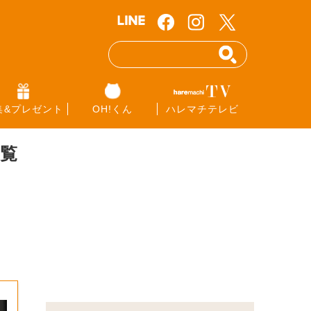
集&プレゼント
OH!くん
ハレマチテレビ
覧