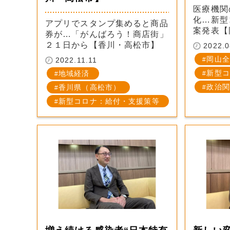
医療機関
化…新型
アプリでスタンプ集めると商品
案発表【
券が…「がんばろう！商店街」
２１日から【香川・高松市】
2022.0
岡山全
2022.11.11
新型コ
地域経済
政治関
香川県（高松市）
新型コロナ：給付・支援策等