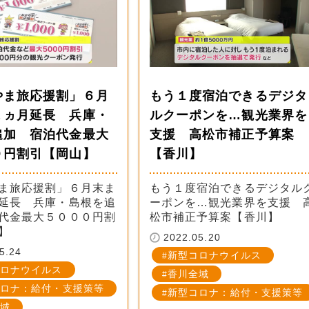
やま旅応援割」６月
もう１度宿泊できるデジタ
１ヵ月延長 兵庫・
ルクーポンを…観光業界を
追加 宿泊代金最大
支援 高松市補正予算案
０円割引【岡山】
【香川】
ま旅応援割」６月末ま
もう１度宿泊できるデジタル
延長 兵庫・島根を追
ーポンを…観光業界を支援 
代金最大５０００円割
松市補正予算案【香川】
】
2022.05.20
5.24
新型コロナウイルス
ロナウイルス
香川全域
ロナ：給付・支援策等
新型コロナ：給付・支援策等
域