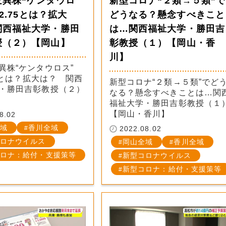
変異株“ケンタウロ
新型コロナ“２類→５類”で
.2.75とは？拡大
どうなる？懸念すべきこと
関西福祉大学・勝田
は…関西福祉大学・勝田吉
授（２）【岡山】
彰教授（１）【岡山・香
川】
異株“ケンタウロス”
75とは？拡大は？ 関西
新型コロナ“２類→５類”でど
・勝田吉彰教授（２）
なる？懸念すべきことは…関
福祉大学・勝田吉彰教授（１
【岡山・香川】
8.02
域
香川全域
2022.08.02
ロナウイルス
岡山全域
香川全域
ロナ：給付・支援策等
新型コロナウイルス
新型コロナ：給付・支援策等