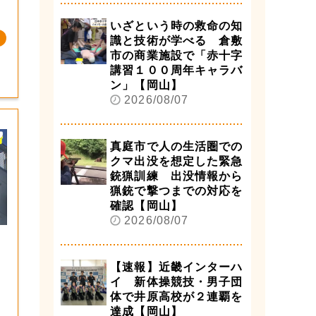
いざという時の救命の知
識と技術が学べる 倉敷
市の商業施設で「赤十字
講習１００周年キャラバ
ン」【岡山】
2026/08/07
真庭市で人の生活圏での
クマ出没を想定した緊急
銃猟訓練 出没情報から
猟銃で撃つまでの対応を
確認【岡山】
2026/08/07
【速報】近畿インターハ
イ 新体操競技・男子団
体で井原高校が２連覇を
達成【岡山】