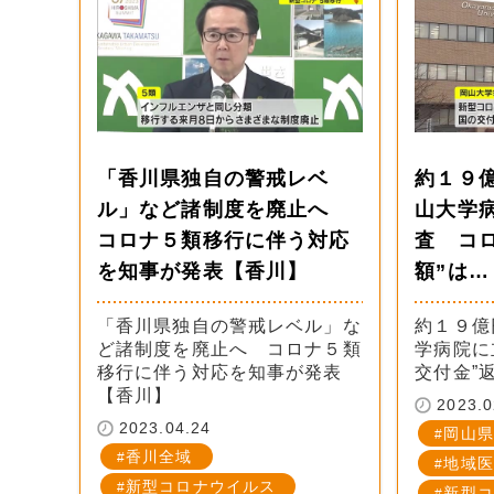
「香川県独自の警戒レベ
約１９
ル」など諸制度を廃止へ
山大学
コロナ５類移行に伴う対応
査 コ
を知事が発表【香川】
額”は
「香川県独自の警戒レベル」な
約１９億
ど諸制度を廃止へ コロナ５類
学病院に
移行に伴う対応を知事が発表
交付金”
【香川】
2023.0
2023.04.24
岡山県
香川全域
地域医
新型コロナウイルス
新型コ