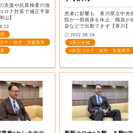
の支援や抗原検査の強
コロナ対策で補正予算
患者に影響も 香川県立中央
岡山】
院が一部病床を休止 職員が
染などで出勤できず【香川】
8.22
域
2022.08.18
ロナ：給付・支援策等
香川全域
連
新型コロナ：給付・支援策等