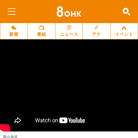
新着
番組
ニュース
アナ
イベント
岡山放送