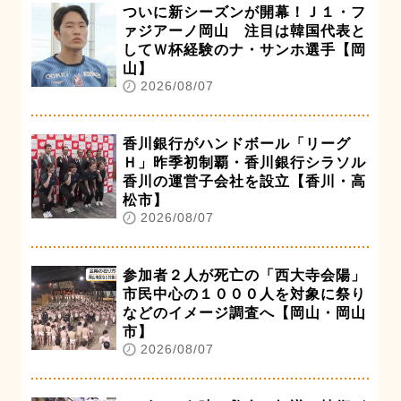
ついに新シーズンが開幕！Ｊ１・フ
ァジアーノ岡山 注目は韓国代表と
してＷ杯経験のナ・サンホ選手【岡
山】
2026/08/07
香川銀行がハンドボール「リーグ
Ｈ」昨季初制覇・香川銀行シラソル
香川の運営子会社を設立【香川・高
松市】
2026/08/07
参加者２人が死亡の「西大寺会陽」
市民中心の１０００人を対象に祭り
などのイメージ調査へ【岡山・岡山
市】
2026/08/07