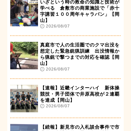
いざという時の救命の知識と技術が
学べる 倉敷市の商業施設で「赤十
字講習１００周年キャラバン」【岡
山】
2026/08/07
真庭市で人の生活圏でのクマ出没を
想定した緊急銃猟訓練 出没情報か
ら猟銃で撃つまでの対応を確認【岡
山】
2026/08/07
【速報】近畿インターハイ 新体操
競技・男子団体で井原高校が２連覇
を達成【岡山】
2026/08/07
【続報】新見市の入札談合事件で市