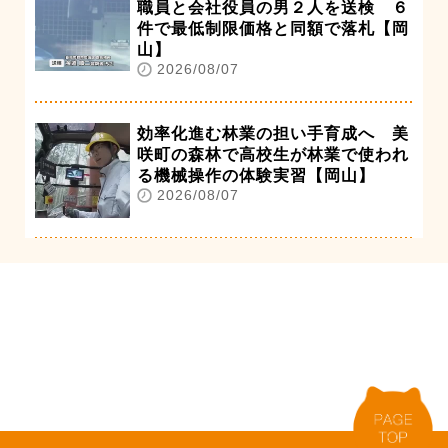
職員と会社役員の男２人を送検 ６
件で最低制限価格と同額で落札【岡
山】
2026/08/07
効率化進む林業の担い手育成へ 美
咲町の森林で高校生が林業で使われ
る機械操作の体験実習【岡山】
2026/08/07