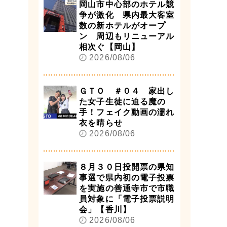
岡山市中心部のホテル競
争が激化 県内最大客室
数の新ホテルがオープ
ン 周辺もリニューアル
相次ぐ【岡山】
2026/08/06
ＧＴＯ ＃０４ 家出し
た女子生徒に迫る魔の
手！フェイク動画の濡れ
衣を晴らせ
2026/08/06
８月３０日投開票の県知
事選で県内初の電子投票
を実施の善通寺市で市職
員対象に「電子投票説明
会」【香川】
2026/08/06