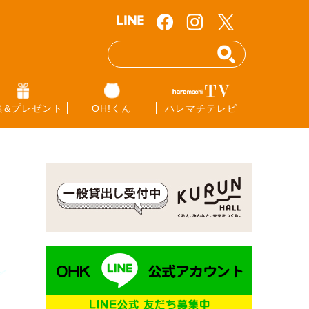
集&プレゼント
OH!くん
ハレマチテレビ