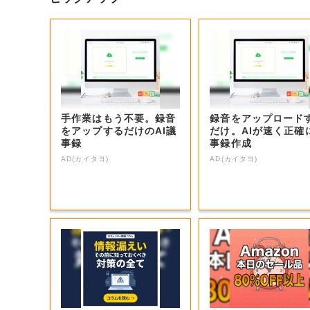
手作業はもう不要。録音
録音をアップロード
をアップするだけのAI議
だけ。AIが速く正確
事録
事録作成
AD(カイタヨ)
AD(カイタヨ)