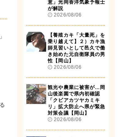
意」光岡香洋気象予報士
が解説
2026/08/06
【養殖カキ「大量死」を
」
乗り越えて】２）カキ漁
師見習いとして邑久で働
き始めた元自衛隊員の男
性【岡山】
2026/08/06
観光や農業に被害が…岡
山後楽園で県内初確認
「クビアカツヤカミキ
る
リ」拡大防止へ県が緊急
対策会議【岡山】
2026/08/06