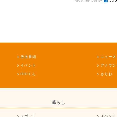
Recommended by
放送番組
ニュース
イベント
アナウン
OH!くん
さりお
暮らし
スポット
イベント