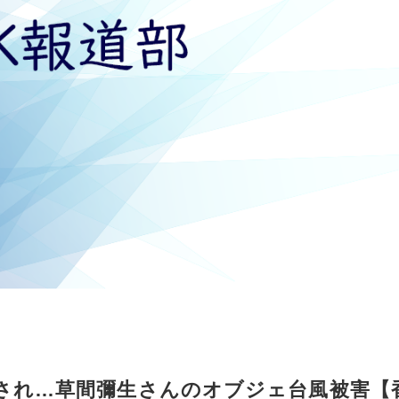
され…草間彌生さんのオブジェ台風被害【