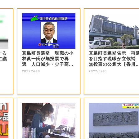
する
直島町長選挙 現職の小
直島町長選挙告示 再
に議
林眞一氏が無投票で再
を目指す現職が立候
選 人口減少・少子高齢
無投票の公算大【香川
化などが課題【香...
直島町】
2022/5/10
2022/5/10