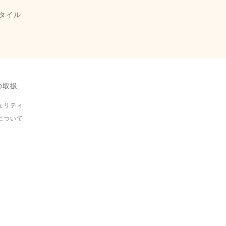
タイル
の取扱
ュリティ
について