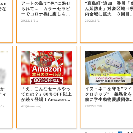
on
アートの島で“色”に魅せ
“直島町”追加 香川「
せな
られて… カラーセラピ
ん延防止」対象区域⇒
ーでコロナ禍に癒しを
内全域に拡大 ３回目
【香川・直島町...
種会場に四国...
2022/1/31
2022/2/1
わか
「え、こんなセールやっ
イヌ・ネコを守る”マイ
ティ
てたの？」80％OFF以上
クロチップ” 義務化を
が続々登場！Amazonの
前に学生動物愛護団体
本気が...
ＩＤリーダー寄...
ノ)
AD(Amazon)
2022/3/30