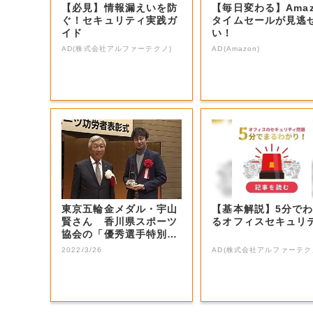
【必見】情報漏えいを防
【毎日変わる】Amaz
ぐ！セキュリティ実践ガ
タイムセールが見逃
イド
い！
AD(株式会社アルファーテクノ)
AD(Amazon)
東京五輪金メダル・宇山
【基本解説】5分で
賢さん 香川県スポーツ
るオフィスセキュリ
協会の「優秀選手特別
賞」“受賞第１号...
2022/3/26
AD(株式会社アルファーテク