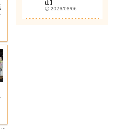
山】
ま
県
2026/08/06
接
が