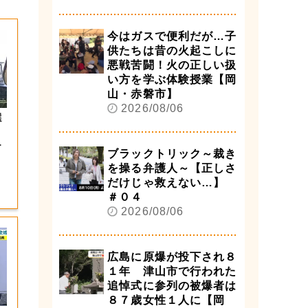
今はガスで便利だが…子
供たちは昔の火起こしに
悪戦苦闘！火の正しい扱
い方を学ぶ体験授業【岡
山・赤磐市】
2026/08/06
選
補
・
ブラックトリック～裁き
を操る弁護人～【正しさ
だけじゃ救えない…】
＃０４
2026/08/06
広島に原爆が投下され８
１年 津山市で行われた
追悼式に参列の被爆者は
８７歳女性１人に【岡