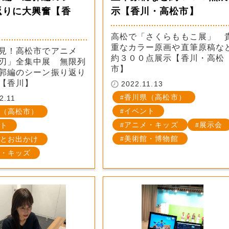
返りに大興奮【香
示【香川・高松市】
高松で「さくらももこ展」 
重なカラー原画や直筆原稿な
見！高松市でアニメ
約３００点展示【香川・高松
刃」全集中展 無限列
市】
郭編のシーン振り返り
【香川】
2022.11.13
香川県（高松市）
2.11
イベント
（高松市）
アニメ・キッズ
展示会
ト
美術館・博物館
とお出かけ
・キッズ