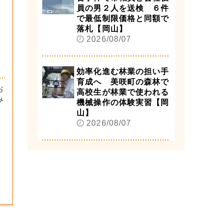
員の男２人を送検 ６件
で最低制限価格と同額で
落札【岡山】
2026/08/07
効率化進む林業の担い手
育成へ 美咲町の森林で
お
高校生が林業で使われる
み
機械操作の体験実習【岡
山】
2026/08/07