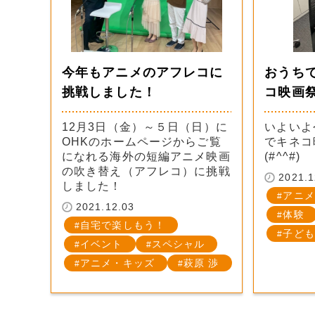
今年もアニメのアフレコに
おうち
挑戦しました！
コ映画祭
12月3日（金）～５日（日）に
いよいよ
OHKのホームページからご覧
でキネコ
になれる海外の短編アニメ映画
(#^^#)
の吹き替え（アフレコ）に挑戦
2021.1
しました！
アニメ
2021.12.03
体験
自宅で楽しもう！
子ども
イベント
スペシャル
アニメ・キッズ
萩原 渉