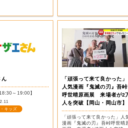
さん
「頑張って来て良かった」
人気漫画『鬼滅の刃』吾峠
8:30～19:00】
呼世晴原画展 来場者が2
2.11
人を突破【岡山・岡山市】
・キッズ
「頑張って来て良かった」人
漫画『鬼滅の刃』吾峠呼世晴