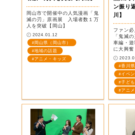
ン振り
岡山市で開催中の人気漫画「鬼
川】
滅の刃」原画展 入場者数１万
人を突破【岡山】
ファン必
2024.01.12
「鬼滅の
岡山県（岡山市）
車編・遊
に大興奮
地域の話題
2023.0
アニメ・キッズ
香川県
イベン
子ども
アニメ