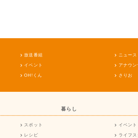
放送番組
ニュース
イベント
アナウン
OH!くん
さりお
暮らし
スポット
イベント
レシピ
ライフス