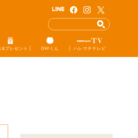
集&プレゼント
OH!くん
ハレマチテレビ