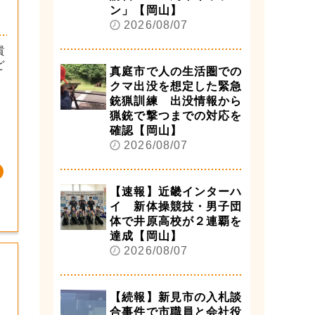
ン」【岡山】
2026/08/07
貴
ど
真庭市で人の生活圏での
クマ出没を想定した緊急
銃猟訓練 出没情報から
猟銃で撃つまでの対応を
確認【岡山】
2026/08/07
【速報】近畿インターハ
イ 新体操競技・男子団
体で井原高校が２連覇を
達成【岡山】
2026/08/07
【続報】新見市の入札談
合事件で市職員と会社役