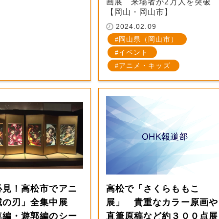
画展 来場者が2万人を突破
【岡山・岡山市】
2024.02.09
岡山県（岡山市）
イベント
アニメ・キッズ
必見！高松市でアニ
高松で「さくらももこ
滅の刃」全集中展
展」 貴重なカラー原画や
車編・遊郭編のシー
直筆原稿など約３００点展