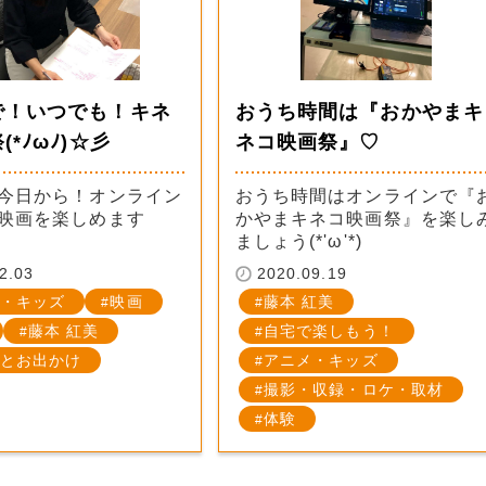
で！いつでも！キネ
おうち時間は『おかやまキ
(*ﾉωﾉ)☆彡
ネコ映画祭』♡
今日から！オンライン
おうち時間はオンラインで『
映画を楽しめます
かやまキネコ映画祭』を楽し
ましょう(*'ω'*)
2.03
2020.09.19
・キッズ
映画
藤本 紅美
藤本 紅美
自宅で楽しもう！
とお出かけ
アニメ・キッズ
撮影・収録・ロケ・取材
体験