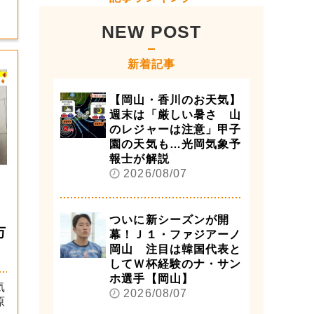
NEW POST
新着記事
【岡山・香川のお天気】
週末は「厳しい暑さ 山
のレジャーは注意」甲子
園の天気も…光岡気象予
報士が解説
2026/08/07
ついに新シーズンが開
万
幕！Ｊ１・ファジアーノ
岡山 注目は韓国代表と
してＷ杯経験のナ・サン
ホ選手【岡山】
気
2026/08/07
原