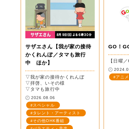
サザエさん【我が家の接待
GO！G
かくれんぼ／タマも旅行
【日曜／6
中 ほか】
2024.0
▽我が家の接待かくれんぼ
アニメ
▽拝啓、いその様
▽タマも旅行中
2026.08.06
スペシャル
タレント・アーティスト
その他OHK番組
バラエティ・音楽