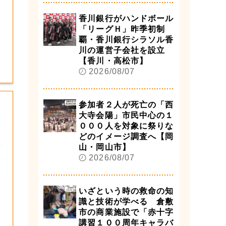
香川銀行がハンドボール
「リーグＨ」昨季初制
覇・香川銀行シラソル香
川の運営子会社を設立
【香川・高松市】
2026/08/07
参加者２人が死亡の「西
大寺会陽」市民中心の１
０００人を対象に祭りな
どのイメージ調査へ【岡
山・岡山市】
2026/08/07
いざという時の救命の知
識と技術が学べる 倉敷
市の商業施設で「赤十字
講習１００周年キャラバ