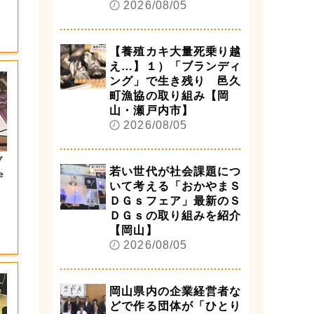
2026/08/05
【養殖カキ大量死乗り越
え…】１）「ブランディ
ング」で生き残り 邑久
町漁協の取り組み【岡
山・瀬戸内市】
2026/08/05
ブ
若い世代が社会課題につ
e
いて考える「おかやまＳ
ＤＧｓフェア」最新のＳ
ＤＧｓの取り組みを紹介
【岡山】
2026/08/05
岡山県内の企業経営者な
どで作る団体が「ひとり