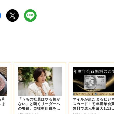
る和
「うちの社員はやる気が
マイルが超たまるビジ
しま
ない」と嘆くリーダーへ
スカード！初年度年会
の警鐘。自律型組織をつ
無料で還元率最大1.12
くる前に外せな...
5%