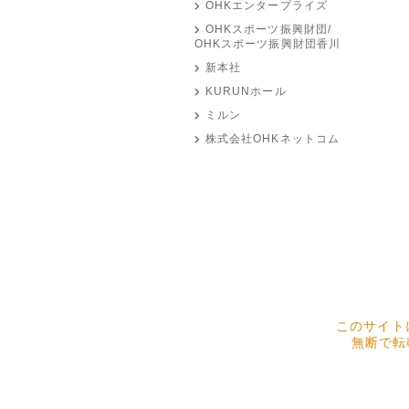
OHKエンタープライズ
OHKスポーツ振興財団/
OHKスポーツ振興財団香川
新本社
KURUNホール
ミルン
株式会社OHKネットコム
このサイト
無断で転