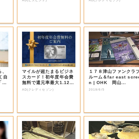
AD(ビズヒント)
AD(クレディセゾン)
る、
マイルが超たまるビジネ
１７８津山ファンクラ
く自
スカード！初年度年会費
ルーム＆far east scre
「3
無料で還元率最大1.12
n | OHK 岡山...
5%
AD(クレディセゾン)
2019/6/5