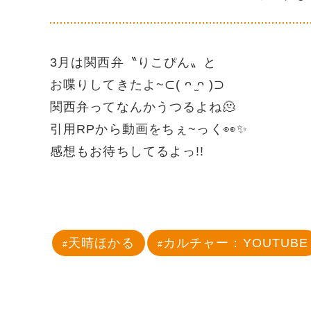
3月は関西弁〝りこぴん〟と
お喋りしてきたよ~⊂( ᴖ ̫ᴖ )⊃
関西弁ってなんかうつるよね🫠
引用RPから動画をちぇ~っく👀✨
感想もお待ちしてるよっ!!
天晴ほかる
カルチャー：YOUTUBE