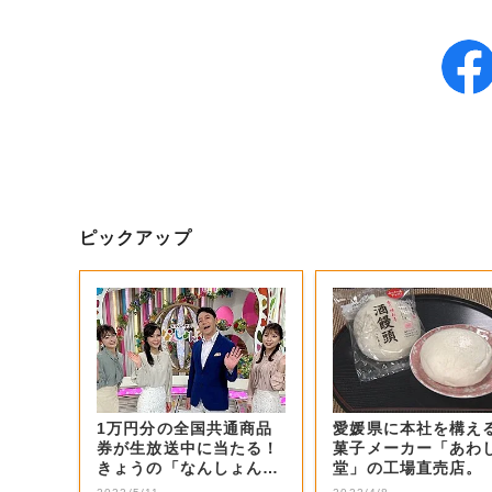
ピックアップ
1万円分の全国共通商品
愛媛県に本社を構え
券が生放送中に当たる！
菓子メーカー「あわ
きょうの「なんしょん？
堂」の工場直売店。
生電話クイズ」...