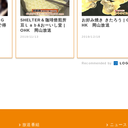
NG
SHELTER＆珈琲焙煎所
お好み焼き きたろう | O
で得
豆Ｌａｂ&おーいし堂 |
HK 岡山放送
OHK 岡山放送
2019/11/13
2019/12/18
Recommended by
放送番組
ニュース