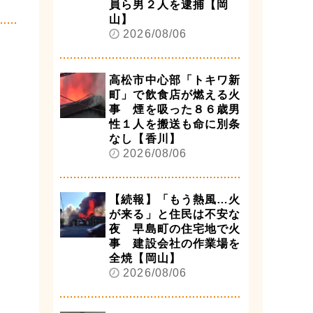
員ら男２人を逮捕【岡
山】
2026/08/06
高松市中心部「トキワ新
町」で飲食店が燃える火
事 煙を吸った８６歳男
性１人を搬送も命に別条
なし【香川】
2026/08/06
【続報】「もう熱風…火
が来る」と住民は不安な
夜 早島町の住宅地で火
事 建設会社の作業場を
全焼【岡山】
2026/08/06