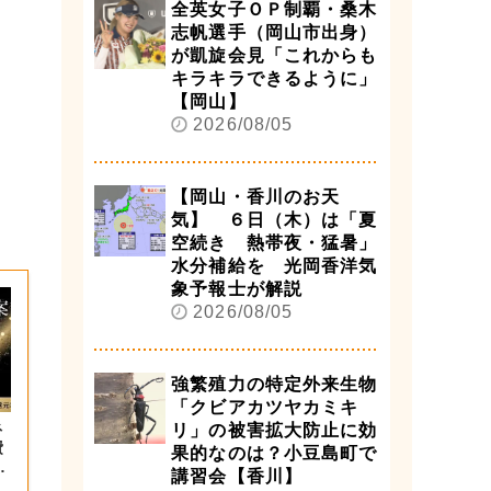
全英女子ＯＰ制覇・桑木
志帆選手（岡山市出身）
が凱旋会見「これからも
キラキラできるように」
【岡山】
2026/08/05
【岡山・香川のお天
気】 ６日（木）は「夏
空続き 熱帯夜・猛暑」
水分補給を 光岡香洋気
象予報士が解説
2026/08/05
強繁殖力の特定外来生物
「クビアカツヤカミキ
ネ
リ」の被害拡大防止に効
費
果的なのは？小豆島町で
講習会【香川】