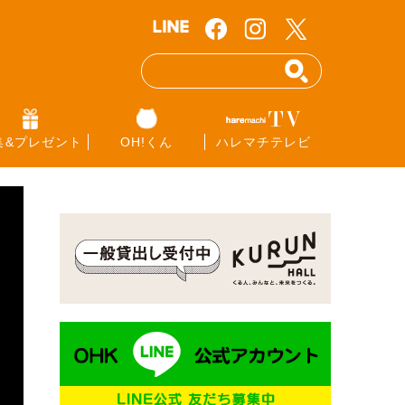
集&プレゼント
OH!くん
ハレマチテレビ