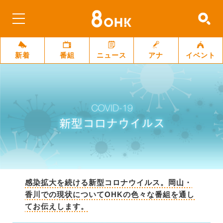
新着
番組
ニュース
アナ
イベント
感染拡大を続ける新型コロナウイルス。岡山・
香川での現状についてOHKの色々な番組を通し
てお伝えします。