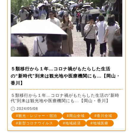
５類移行から１年…コロナ禍がもたらした生活
の“新時代”到来は観光地や医療機関にも…【岡山・
香川】
５類移行から１年…コロナ禍がもたらした生活の“新時
代”到来は観光地や医療機関にも…【岡山・香川】
2024/05/08
観光・レジャー・宿泊
岡山全域
香川全域
新型コロナウイルス
地域経済
地域医療