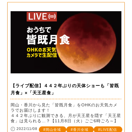
【ライブ配信】４４２年ぶりの天体ショーも「皆既
月食」×「天王星食」
岡山・香川から見た「皆既月食」をOHKのお天気カメ
ラでお届けします！
４４２年ぶりに観測できる、月が天王星を隠す「天王星
食」は見られる…？【11月8日（火）ごご6時ごろ～】
2022/11/08
岡山全域
香川全域
LIVE配信