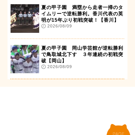
夏の甲子園 満塁から走者一掃のタ
イムリーで逆転勝利。香川代表の英
明が15年ぶり初戦突破！【香川】
2026/08/09
夏の甲子園 岡山学芸館が逆転勝利
で鳥取城北下す ３年連続の初戦突
破【岡山】
2026/08/09