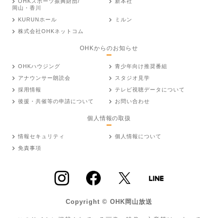
OHKスポーツ振興財団/
新本社
岡山・香川
KURUNホール
ミルン
株式会社OHKネットコム
OHKからのお知らせ
OHKハウジング
青少年向け推奨番組
アナウンサー朗読会
スタジオ見学
採用情報
テレビ視聴データについて
後援・共催等の申請について
お問い合わせ
個人情報の取扱
情報セキュリティ
個人情報について
免責事項
Copyright © OHK岡山放送