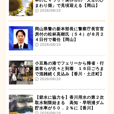
本のヒマワリ！美作市の「天空のひ
まわり畑」で見頃迎える【岡山】
2026/08/10
岡山県警の新本部長に警察庁長官官
房付の松林高樹氏（５４）が８月２
４日付で着任【岡山】
2026/08/10
小豆島の港でフェリーから帰省・行
楽客らが次々と到着 １６日ごろま
で混雑続く見込み【香川・土庄町】
2026/08/10
【節水に協力を】香川用水の第２次
取水制限始まる 高知・早明浦ダム
貯水率が５０．２％に【香川】
2026/08/10