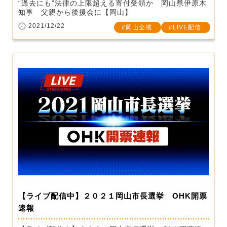
“過去にも”法律の上限超える寄付受領か 岡山県伊原木
知事 父親から後援会に【岡山】
2021/12/22
岡山全域
LIVE配信
【ライブ配信中】２０２１岡山市長選挙 OHK開票
速報