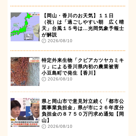
【岡山・香川のお天気】１１日
（祝）は「過ごしやすい朝 広く晴
天」台風１５号は…光岡気象予報士
が解説
2026/08/10
特定外来生物「クビアカツヤカミキ
リ」による香川県内初の農業被害
小豆島町で発生【香川】
2026/08/10
県と岡山市で意見対立続く「都市公
園事業負担金」県が市に２６年度分
負担金の８７５０万円求め通知【岡
山】
2026/08/10