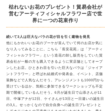
枯れないお花のプレゼント！貿易会社が
営むアーティフィシャルフラワー店で世
界に一つの花束作り
続いて3人は巨大なバラの花が目を引く建物を発見
他にもかわいいお花のブーケが並んでいて何のお店か気に
なり入ってみることに。こちら「長安花苑」は「アーティ
フィシャルフラワー」という造花の卸し販売をしていた貿
易会社が一般の方も購入できるように実店舗としてオープ
ンしたお店。ひときわ目を引いた巨大なバラは「ジャイア
ントフラワー」と呼ばれ結婚式や発表会、イベント、店舗
装飾などで人気なんだそう。アレンジメントも1000円から
受けているほか、気軽に参加できるワークショップも不定
期で開催しているんだそう。6月が誕生日で山添さんが11
日、中塚アナが12日、ケイさんが13日と一日違いの誕生日
の3人。せっかくなので自分自身への誕生日プレゼントと
してオリジナルの花束作りをさせていただきました。青を