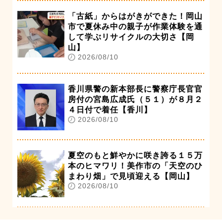
「古紙」からはがきができた！岡山
市で夏休み中の親子が作業体験を通
して学ぶリサイクルの大切さ【岡
山】
2026/08/10
香川県警の新本部長に警察庁長官官
房付の宮島広成氏（５１）が８月２
４日付で着任【香川】
2026/08/10
夏空のもと鮮やかに咲き誇る１５万
本のヒマワリ！美作市の「天空のひ
まわり畑」で見頃迎える【岡山】
2026/08/10