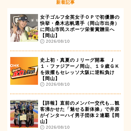
新着記事
女子ゴルフ全英女子ＯＰで初優勝の
快挙・桑木志帆選手（岡山市出身）
に岡山市民スポーツ栄誉賞贈呈へ
【岡山】
2026/08/10
史上初・真夏のＪリーグ開幕 Ｊ
１・ファジアーノ岡山、１９歳ＧＫ
を抜擢もセレッソ大阪に逆転負け
【岡山】
2026/08/10
【詳報】直前のメンバー交代も…観
客沸かせた「魅せる新体操」で井原
がインターハイ男子団体２連覇【岡
山】
2026/08/10