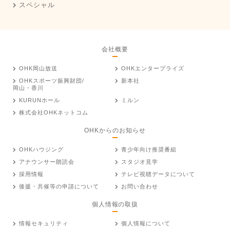
スペシャル
会社概要
OHK岡山放送
OHKエンタープライズ
OHKスポーツ振興財団/
新本社
岡山・香川
KURUNホール
ミルン
株式会社OHKネットコム
OHKからのお知らせ
OHKハウジング
青少年向け推奨番組
アナウンサー朗読会
スタジオ見学
採用情報
テレビ視聴データについて
後援・共催等の申請について
お問い合わせ
個人情報の取扱
情報セキュリティ
個人情報について