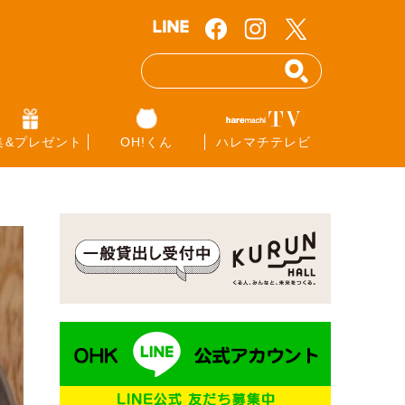
集&プレゼント
OH!くん
ハレマチテレビ