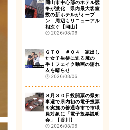
岡山市中心部のホテル競
争が激化 県内最大客室
数の新ホテルがオープ
ン 周辺もリニューアル
相次ぐ【岡山】
2026/08/06
ＧＴＯ ＃０４ 家出し
た女子生徒に迫る魔の
手！フェイク動画の濡れ
衣を晴らせ
2026/08/06
８月３０日投開票の県知
事選で県内初の電子投票
を実施の善通寺市で市職
員対象に「電子投票説明
会」【香川】
2026/08/06