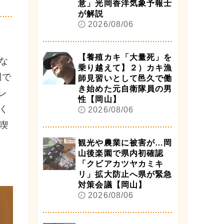
意」光岡香洋気象予報士
が解説
2026/08/06
【養殖カキ「大量死」を
な
乗り越えて】２）カキ漁
制で
師見習いとして邑久で働
き始めた元自衛隊員の男
レ
性【岡山】
く
2026/08/06
喫
観光や農業に被害が…岡
山後楽園で県内初確認
「クビアカツヤカミキ
リ」拡大防止へ県が緊急
対策会議【岡山】
2026/08/06