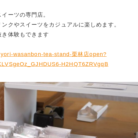
スイーツの専門店。
リンクやスイーツをカジュアルに楽しめます。
抜き体験もできます
l/hiyori-wasanbon-tea-stand-栗林店open?
w7KLVSgeOz_GJHDUS6-H2HQT6ZRVgqB