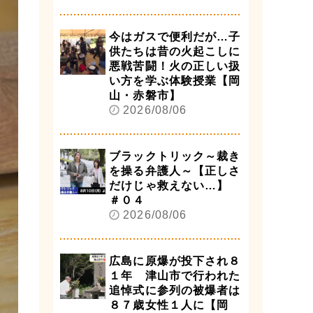
今はガスで便利だが…子
供たちは昔の火起こしに
悪戦苦闘！火の正しい扱
い方を学ぶ体験授業【岡
山・赤磐市】
2026/08/06
ブラックトリック～裁き
を操る弁護人～【正しさ
だけじゃ救えない…】
＃０４
2026/08/06
広島に原爆が投下され８
１年 津山市で行われた
追悼式に参列の被爆者は
８７歳女性１人に【岡