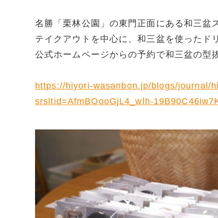
名勝「栗林公園」の東門正面にある和三盆
テイクアウトを中心に、和三盆を使ったド
公式ホームページからの予約で和三盆の型
https://hiyori-wasanbon.jp/blogs/journa
srsltid=AfmBOooGjL4_wlh-19B90C46i