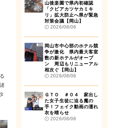
山後楽園で県内初確認
「クビアカツヤカミキ
リ」拡大防止へ県が緊急
対策会議【岡山】
2026/08/06
岡山市中心部のホテル競
争が激化 県内最大客室
数の新ホテルがオープ
ン 周辺もリニューアル
相次ぐ【岡山】
る
2026/08/06
諸
タ
ＧＴＯ ＃０４ 家出し
た女子生徒に迫る魔の
手！フェイク動画の濡れ
衣を晴らせ
2026/08/06