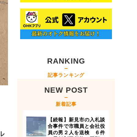
RANKING
記事ランキング
NEW POST
新着記事
【続報】新見市の入札談
合事件で市職員と会社役
ル
員の男２人を送検 ６件