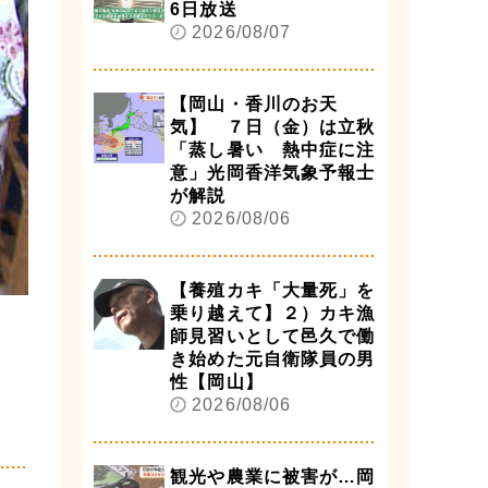
6日放送
2026/08/07
【岡山・香川のお天
気】 ７日（金）は立秋
「蒸し暑い 熱中症に注
意」光岡香洋気象予報士
が解説
2026/08/06
【養殖カキ「大量死」を
乗り越えて】２）カキ漁
師見習いとして邑久で働
き始めた元自衛隊員の男
性【岡山】
2026/08/06
観光や農業に被害が…岡