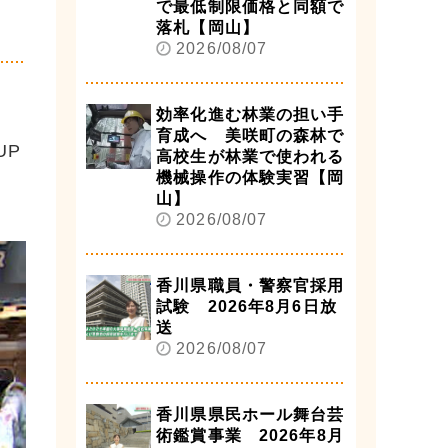
で最低制限価格と同額で
落札【岡山】
2026/08/07
効率化進む林業の担い手
育成へ 美咲町の森林で
UP
高校生が林業で使われる
機械操作の体験実習【岡
山】
2026/08/07
香川県職員・警察官採用
試験 2026年8月6日放
送
2026/08/07
香川県県民ホール舞台芸
術鑑賞事業 2026年8月