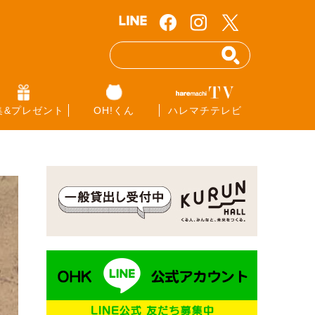
集&プレゼント
OH!くん
ハレマチテレビ