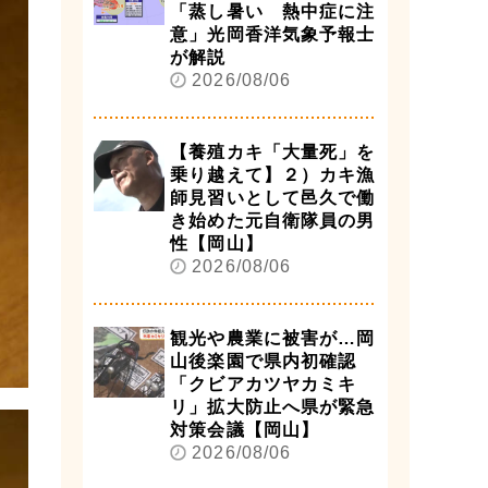
「蒸し暑い 熱中症に注
意」光岡香洋気象予報士
が解説
2026/08/06
【養殖カキ「大量死」を
乗り越えて】２）カキ漁
師見習いとして邑久で働
き始めた元自衛隊員の男
性【岡山】
2026/08/06
観光や農業に被害が…岡
山後楽園で県内初確認
「クビアカツヤカミキ
リ」拡大防止へ県が緊急
対策会議【岡山】
2026/08/06