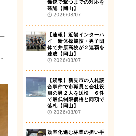
猟銃で撃つまでの対応を
確認【岡山】
2026/08/07
【速報】近畿インターハ
ー
イ 新体操競技・男子団
体で井原高校が２連覇を
達成【岡山】
ん。
2026/08/07
【続報】新見市の入札談
合事件で市職員と会社役
員の男２人を送検 ６件
で最低制限価格と同額で
落札【岡山】
2026/08/07
効率化進む林業の担い手