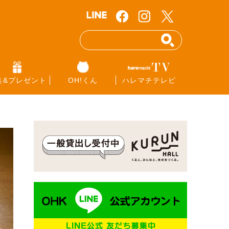
集&プレゼント
OH!くん
ハレマチテレビ