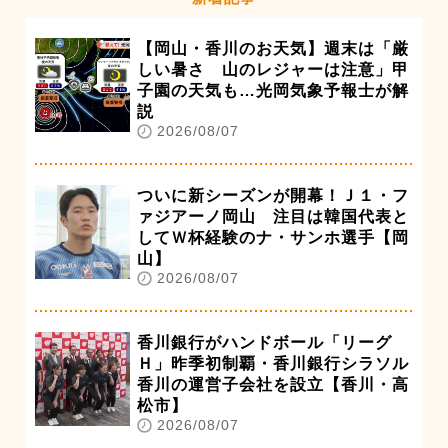
【岡山・香川のお天気】週末は「厳
しい暑さ 山のレジャーは注意」甲
子園の天気も…光岡気象予報士が解
説
2026/08/07
ついに新シーズンが開幕！Ｊ１・フ
ァジアーノ岡山 注目は韓国代表と
してＷ杯経験のナ・サンホ選手【岡
山】
2026/08/07
香川銀行がハンドボール「リーグ
Ｈ」昨季初制覇・香川銀行シラソル
香川の運営子会社を設立【香川・高
松市】
2026/08/07