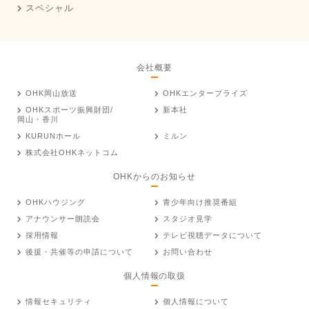
スペシャル
会社概要
OHK岡山放送
OHKエンタープライズ
OHKスポーツ振興財団/
新本社
岡山・香川
KURUNホール
ミルン
株式会社OHKネットコム
OHKからのお知らせ
OHKハウジング
青少年向け推奨番組
アナウンサー朗読会
スタジオ見学
採用情報
テレビ視聴データについて
後援・共催等の申請について
お問い合わせ
個人情報の取扱
情報セキュリティ
個人情報について