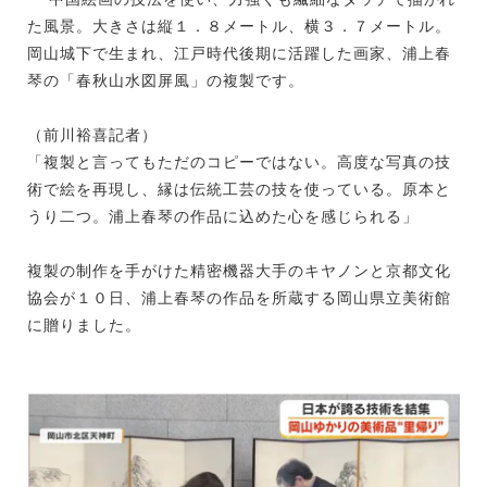
た風景。大きさは縦１．８メートル、横３．７メートル。
岡山城下で生まれ、江戸時代後期に活躍した画家、浦上春
琴の「春秋山水図屏風」の複製です。
（前川裕喜記者）
「複製と言ってもただのコピーではない。高度な写真の技
術で絵を再現し、縁は伝統工芸の技を使っている。原本と
うり二つ。浦上春琴の作品に込めた心を感じられる」
複製の制作を手がけた精密機器大手のキヤノンと京都文化
協会が１０日、浦上春琴の作品を所蔵する岡山県立美術館
に贈りました。