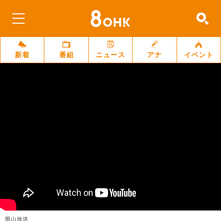
新着
番組
ニュース
アナ
イベント
岡山放送