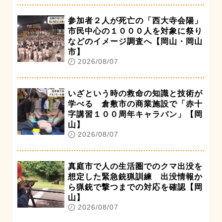
参加者２人が死亡の「西大寺会陽」
市民中心の１０００人を対象に祭り
などのイメージ調査へ【岡山・岡山
市】
2026/08/07
いざという時の救命の知識と技術が
学べる 倉敷市の商業施設で「赤十
字講習１００周年キャラバン」【岡
山】
2026/08/07
真庭市で人の生活圏でのクマ出没を
想定した緊急銃猟訓練 出没情報か
ら猟銃で撃つまでの対応を確認【岡
山】
2026/08/07