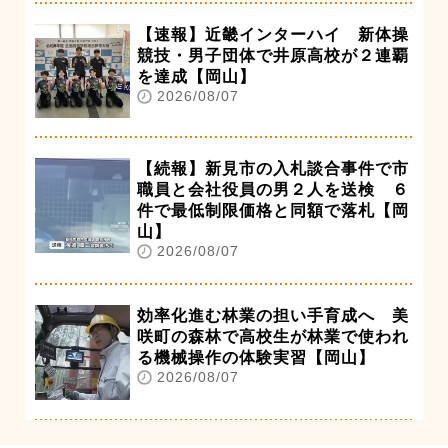
【速報】近畿インターハイ 新体操
競技・男子団体で井原高校が２連覇
を達成【岡山】
2026/08/07
【続報】新見市の入札談合事件で市
職員と会社役員の男２人を送検 ６
件で最低制限価格と同額で落札【岡
山】
2026/08/07
効率化進む林業の担い手育成へ 美
咲町の森林で高校生が林業で使われ
る機械操作の体験実習【岡山】
2026/08/07