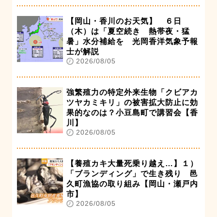
【岡山・香川のお天気】 ６日
（木）は「夏空続き 熱帯夜・猛
暑」水分補給を 光岡香洋気象予報
士が解説
2026/08/05
強繁殖力の特定外来生物「クビアカ
ツヤカミキリ」の被害拡大防止に効
果的なのは？小豆島町で講習会【香
川】
2026/08/05
【養殖カキ大量死乗り越え…】１）
「ブランディング」で生き残り 邑
久町漁協の取り組み【岡山・瀬戸内
市】
2026/08/05