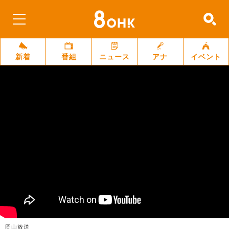
新着
番組
ニュース
アナ
イベント
岡山放送