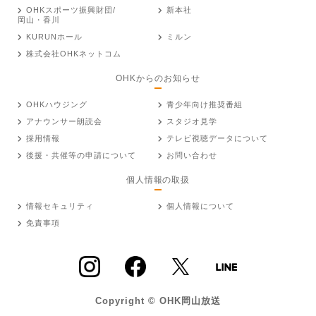
OHKスポーツ振興財団/
新本社
岡山・香川
KURUNホール
ミルン
株式会社OHKネットコム
OHKからのお知らせ
OHKハウジング
青少年向け推奨番組
アナウンサー朗読会
スタジオ見学
採用情報
テレビ視聴データについて
後援・共催等の申請について
お問い合わせ
個人情報の取扱
情報セキュリティ
個人情報について
免責事項
Copyright © OHK岡山放送