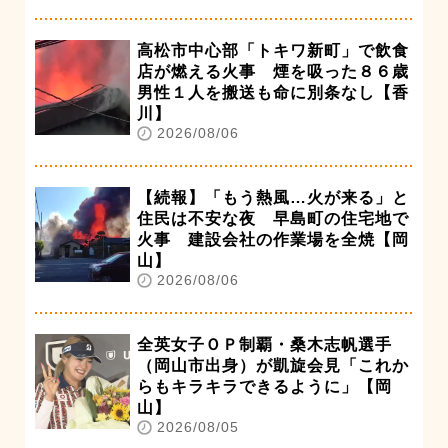
高松市中心部「トキワ新町」で飲食
店が燃える火事 煙を吸った８６歳
男性１人を搬送も命に別条なし【香
川】
2026/08/06
【続報】「もう熱風…火が来る」と
住民は不安な夜 早島町の住宅地で
火事 建設会社の作業場を全焼【岡
山】
2026/08/06
全英女子ＯＰ制覇・桑木志帆選手
（岡山市出身）が凱旋会見「これか
らもキラキラできるように」【岡
山】
2026/08/05