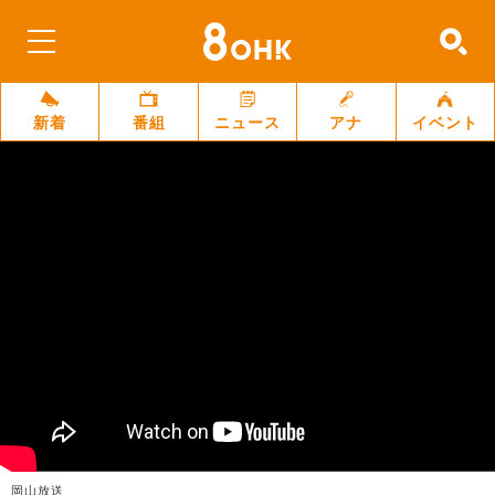
新着
番組
ニュース
アナ
イベント
岡山放送