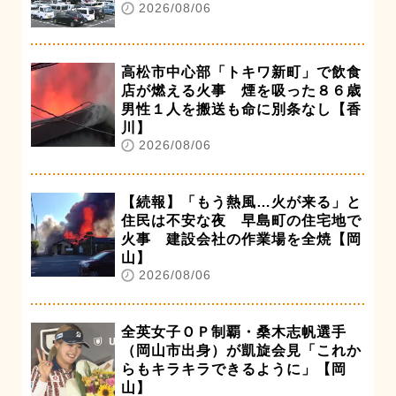
2026/08/06
高松市中心部「トキワ新町」で飲食
店が燃える火事 煙を吸った８６歳
男性１人を搬送も命に別条なし【香
川】
2026/08/06
【続報】「もう熱風…火が来る」と
住民は不安な夜 早島町の住宅地で
火事 建設会社の作業場を全焼【岡
山】
2026/08/06
全英女子ＯＰ制覇・桑木志帆選手
（岡山市出身）が凱旋会見「これか
らもキラキラできるように」【岡
山】