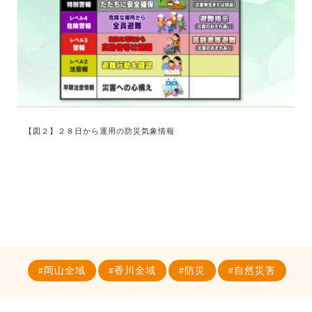
【図２】２８日から運用の防災気象情報
岡山全域
香川全域
防災
自然災害