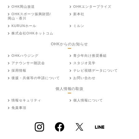
OHK岡山放送
OHKエンタープライズ
OHKスポーツ振興財団/
新本社
岡山・香川
KURUNホール
ミルン
株式会社OHKネットコム
OHKからのお知らせ
OHKハウジング
青少年向け推奨番組
アナウンサー朗読会
スタジオ見学
採用情報
テレビ視聴データについて
後援・共催等の申請について
お問い合わせ
個人情報の取扱
情報セキュリティ
個人情報について
免責事項