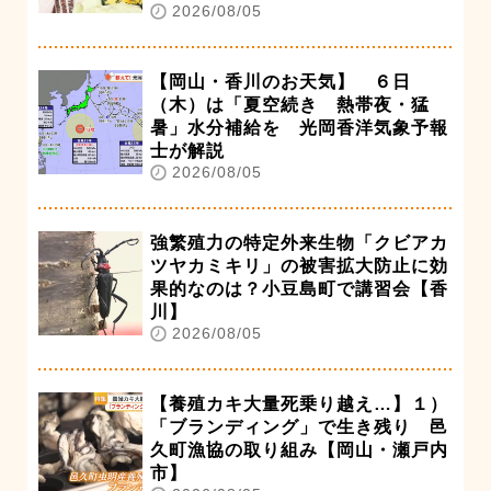
2026/08/05
【岡山・香川のお天気】 ６日
（木）は「夏空続き 熱帯夜・猛
暑」水分補給を 光岡香洋気象予報
士が解説
2026/08/05
強繁殖力の特定外来生物「クビアカ
ツヤカミキリ」の被害拡大防止に効
果的なのは？小豆島町で講習会【香
川】
2026/08/05
【養殖カキ大量死乗り越え…】１）
「ブランディング」で生き残り 邑
久町漁協の取り組み【岡山・瀬戸内
市】