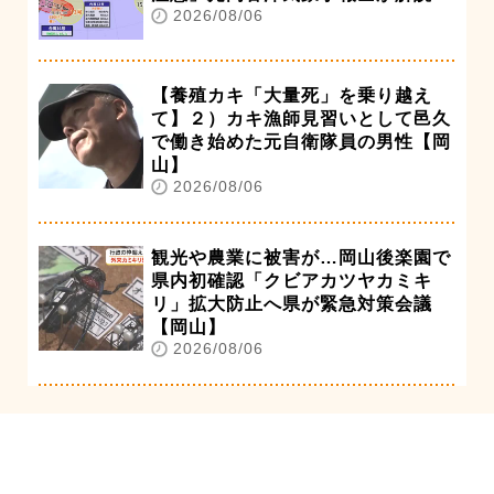
2026/08/06
【養殖カキ「大量死」を乗り越え
て】２）カキ漁師見習いとして邑久
で働き始めた元自衛隊員の男性【岡
山】
2026/08/06
観光や農業に被害が…岡山後楽園で
県内初確認「クビアカツヤカミキ
リ」拡大防止へ県が緊急対策会議
【岡山】
2026/08/06