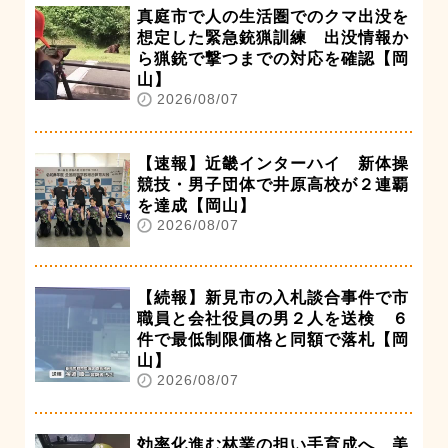
真庭市で人の生活圏でのクマ出没を
想定した緊急銃猟訓練 出没情報か
ら猟銃で撃つまでの対応を確認【岡
山】
2026/08/07
【速報】近畿インターハイ 新体操
競技・男子団体で井原高校が２連覇
を達成【岡山】
2026/08/07
【続報】新見市の入札談合事件で市
職員と会社役員の男２人を送検 ６
件で最低制限価格と同額で落札【岡
山】
2026/08/07
効率化進む林業の担い手育成へ 美