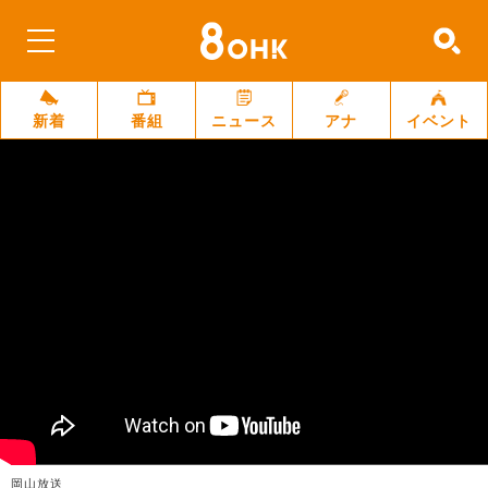
新着
番組
ニュース
アナ
イベント
岡山放送