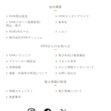
会社概要
OHK岡山放送
OHKエンタープライズ
OHKスポーツ振興財団/
新本社
岡山・香川
KURUNホール
ミルン
株式会社OHKネットコム
OHKからのお知らせ
OHKハウジング
青少年向け推奨番組
アナウンサー朗読会
スタジオ見学
採用情報
テレビ視聴データについて
後援・共催等の申請について
お問い合わせ
個人情報の取扱
情報セキュリティ
個人情報について
免責事項