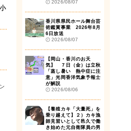
2026/08/07
小
香川県県民ホール舞台芸
術鑑賞事業 2026年8月
6日放送
2026/08/07
【岡山・香川のお天
気】 ７日（金）は立秋
「蒸し暑い 熱中症に注
意」光岡香洋気象予報士
が解説
ン
2026/08/06
【養殖カキ「大量死」を
乗り越えて】２）カキ漁
師見習いとして邑久で働
き始めた元自衛隊員の男