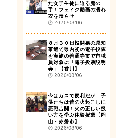
た女子生徒に迫る魔の
手！フェイク動画の濡れ
衣を晴らせ
2026/08/06
８月３０日投開票の県知
事選で県内初の電子投票
を実施の善通寺市で市職
員対象に「電子投票説明
会」【香川】
2026/08/06
今はガスで便利だが…子
供たちは昔の火起こしに
悪戦苦闘！火の正しい扱
い方を学ぶ体験授業【岡
山・赤磐市】
2026/08/06