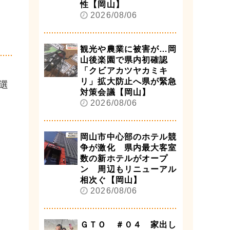
性【岡山】
2026/08/06
観光や農業に被害が…岡
山後楽園で県内初確認
「クビアカツヤカミキ
リ」拡大防止へ県が緊急
選
対策会議【岡山】
2026/08/06
岡山市中心部のホテル競
争が激化 県内最大客室
数の新ホテルがオープ
ン 周辺もリニューアル
相次ぐ【岡山】
2026/08/06
ＧＴＯ ＃０４ 家出し