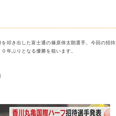
録を叩き出した富士通の篠原倖太朗選手。今回の招待
２０年ぶりとなる優勝を狙います。
者