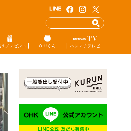
集&プレゼント
OH!くん
ハレマチテレビ