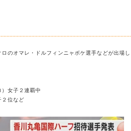
クロのオマレ・ドルフィンニャボケ選手などが出場し
ロ）女子２連覇中
子２位など