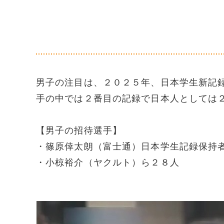
男子の注目は、２０２５年、日本学生新記
手の中では２番目の記録で日本人としては
【男子の招待選手】
・篠原倖太朗（富士通）日本学生記録保持
・小椋裕介（ヤクルト）ら２８人